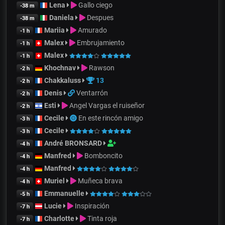
Lena
Gallo ciego
-38 m
Daniela
Despues
-38 m
Mariia
Amurado
-1 h
Malex
Embrujamiento
-1 h
Malex
-1 h
Khochnav
Rawson
-2 h
Chakkaluss
13
-2 h
Denis
Ventarrón
-2 h
Esti
Angel Vargas el ruiseñor
-2 h
Cecile
En este rincón amigo
-3 h
Cecile
-3 h
André BRONSARD
-4 h
Manfred
Bomboncito
-4 h
Manfred
-4 h
Muriel
Muñeca brava
-4 h
Emmanuelle
-5 h
Lucie
Inspiración
-7 h
Charlotte
Tinta roja
-7 h