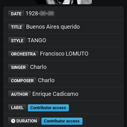
1928-
00
-
00
DATE
Buenos Aires querido
TITLE
TANGO
STYLE
Francisco LOMUTO
ORCHESTRA
Charlo
SINGER
Charlo
COMPOSER
Enrique Cadícamo
AUTHOR
LABEL
Contributor access
DURATION
Contributor access