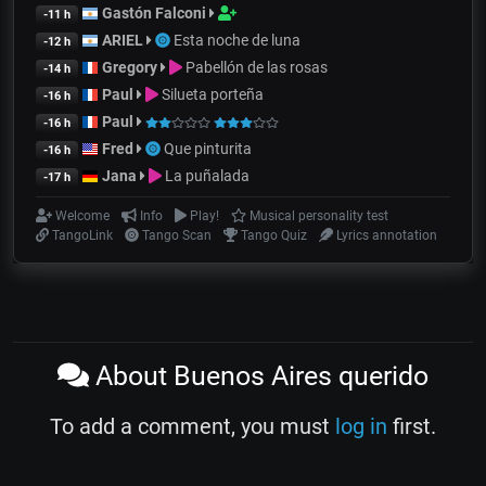
Gastón Falconi
-11 h
ARIEL
Esta noche de luna
-12 h
Gregory
Pabellón de las rosas
-14 h
Paul
Silueta porteña
-16 h
Paul
-16 h
Fred
Que pinturita
-16 h
Jana
La puñalada
-17 h
Welcome
Info
Play!
Musical personality test
TangoLink
Tango Scan
Tango Quiz
Lyrics annotation
About Buenos Aires querido
To add a comment, you must
log in
first.