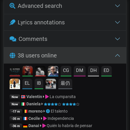
Advanced search
Lyrics annotations
Comments
38 users online
CG
DM
DH
ED
EL
IB
最仍
Valentin
La cumparsita
Now
Daniela
Now
moreno
El talento
-17 m
Cecile
Independencia
-35 m
Danai
Quién lo habría de pensar
-36 m