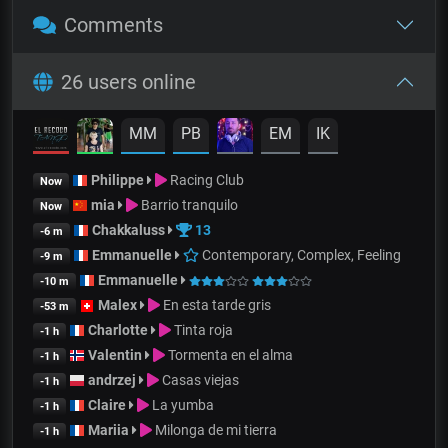
Comments
26 users online
MM
PB
EM
IK
Philippe
Racing Club
Now
mia
Barrio tranquilo
Now
Chakkaluss
13
-6 m
Emmanuelle
Contemporary, Complex, Feeling
-9 m
Emmanuelle
-10 m
Malex
En esta tarde gris
-53 m
Charlotte
Tinta roja
-1 h
Valentin
Tormenta en el alma
-1 h
andrzej
Casas viejas
-1 h
Claire
La yumba
-1 h
Mariia
Milonga de mi tierra
-1 h