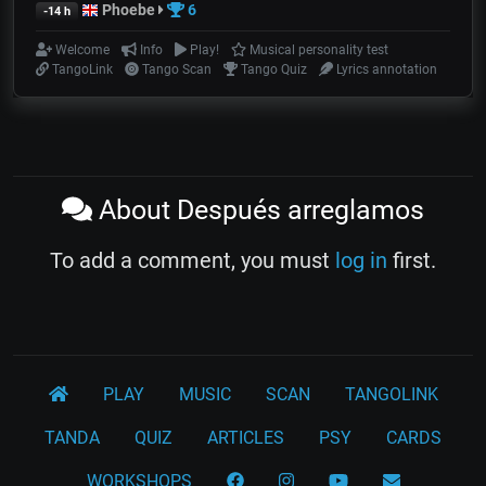
Phoebe
6
-14 h
Welcome
Info
Play!
Musical personality test
TangoLink
Tango Scan
Tango Quiz
Lyrics annotation
About Después arreglamos
To add a comment, you must
log in
first.
PLAY
MUSIC
SCAN
TANGOLINK
TANDA
QUIZ
ARTICLES
PSY
CARDS
WORKSHOPS