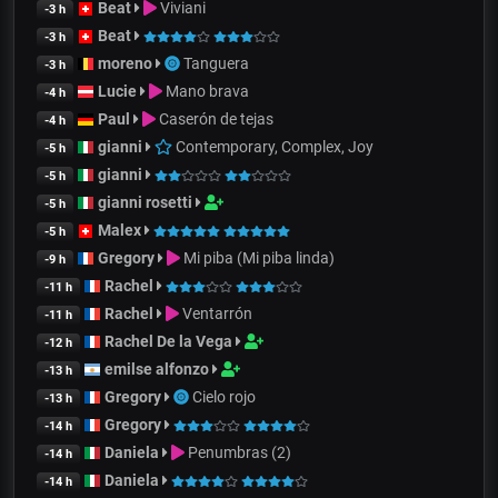
Beat
Viviani
-3 h
Beat
-3 h
moreno
Tanguera
-3 h
Lucie
Mano brava
-4 h
Paul
Caserón de tejas
-4 h
gianni
Contemporary, Complex, Joy
-5 h
gianni
-5 h
gianni rosetti
-5 h
Malex
-5 h
Gregory
Mi piba (Mi piba linda)
-9 h
Rachel
-11 h
Rachel
Ventarrón
-11 h
Rachel De la Vega
-12 h
emilse alfonzo
-13 h
Gregory
Cielo rojo
-13 h
Gregory
-14 h
Daniela
Penumbras (2)
-14 h
Daniela
-14 h