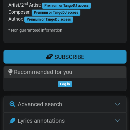
nd
Artist/2
Artist:
Premium or TangoDJ access
Composer:
Premium or TangoDJ access
Author:
Premium or TangoDJ access
* Non guaranteed information
SUBSCRIBE
Recommended for you
Log in
Advanced search
Lyrics annotations