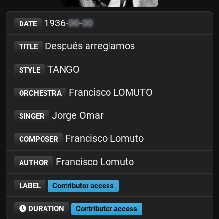
1936-
00
-
00
DATE
Después arreglamos
TITLE
TANGO
STYLE
Francisco LOMUTO
ORCHESTRA
Jorge Omar
SINGER
Francisco Lomuto
COMPOSER
Francisco Lomuto
AUTHOR
LABEL
Contributor access
DURATION
Contributor access