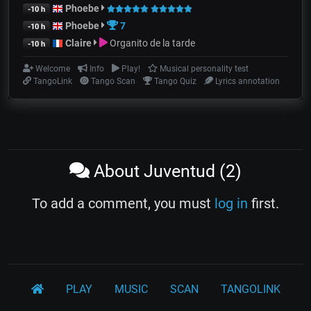
Phoebe
-10 h
Phoebe
7
-10 h
Claire
Organito de la tarde
-10 h
Welcome
Info
Play!
Musical personality test
TangoLink
Tango Scan
Tango Quiz
Lyrics annotation
About Juventud (2)
To add a comment, you must
log in
first.
PLAY
MUSIC
SCAN
TANGOLINK