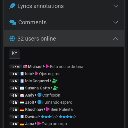
Lyrics annotations
Comments
32 users online
KY
Michael
Esta noche de luna
-37 m
loic
Ojos negros
-1 h
loic Coquerel
-2 h
Susana Gatto
-2 h
Andy
Confesión
-2 h
Zsolt
Fumando espero
-2 h
Khochnav
Bien Pulenta
-2 h
Davina
-3 h
Jana
Trago amargo
-4 h