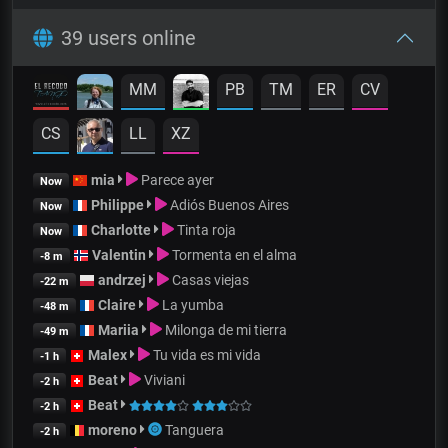
39 users online
MM
PB
TM
ER
CV
CS
LL
XZ
mia
Parece ayer
Now
Philippe
Adiós Buenos Aires
Now
Charlotte
Tinta roja
Now
Valentin
Tormenta en el alma
-8 m
andrzej
Casas viejas
-22 m
Claire
La yumba
-48 m
Mariia
Milonga de mi tierra
-49 m
Malex
Tu vida es mi vida
-1 h
Beat
Viviani
-2 h
Beat
-2 h
moreno
Tanguera
-2 h