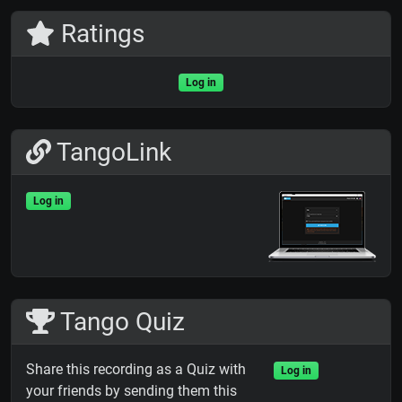
Ratings
Log in
TangoLink
Log in
Tango Quiz
Share this recording as a Quiz with
Log in
your friends by sending them this