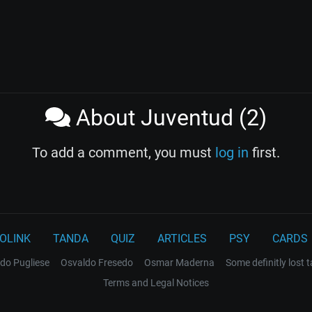
About Juventud (2)
To add a comment, you must
log in
first.
OLINK
TANDA
QUIZ
ARTICLES
PSY
CARDS
do Pugliese
Osvaldo Fresedo
Osmar Maderna
Some definitly lost 
Terms and Legal Notices