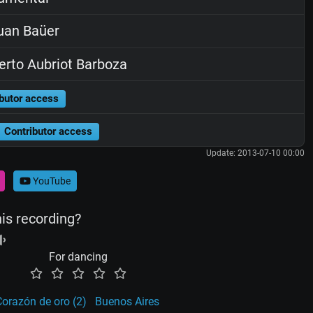
uan Baüer
rto Aubriot Barboza
butor access
Contributor access
Update: 2013-07-10 00:00
YouTube
his recording?
For dancing
orazón de oro (2)
Buenos Aires