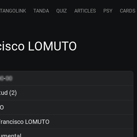
TANGOLINK
TANDA
QUIZ
ARTICLES
PSY
CARDS
ncisco LOMUTO
00
-
00
ud (2)
O
rancisco LOMUTO
rumental