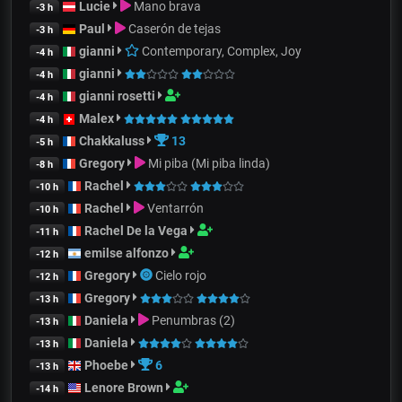
Lucie
Mano brava
-3 h
Paul
Caserón de tejas
-3 h
gianni
Contemporary, Complex, Joy
-4 h
gianni
-4 h
gianni rosetti
-4 h
Malex
-4 h
Chakkaluss
13
-5 h
Gregory
Mi piba (Mi piba linda)
-8 h
Rachel
-10 h
Rachel
Ventarrón
-10 h
Rachel De la Vega
-11 h
emilse alfonzo
-12 h
Gregory
Cielo rojo
-12 h
Gregory
-13 h
Daniela
Penumbras (2)
-13 h
Daniela
-13 h
Phoebe
6
-13 h
Lenore Brown
-14 h