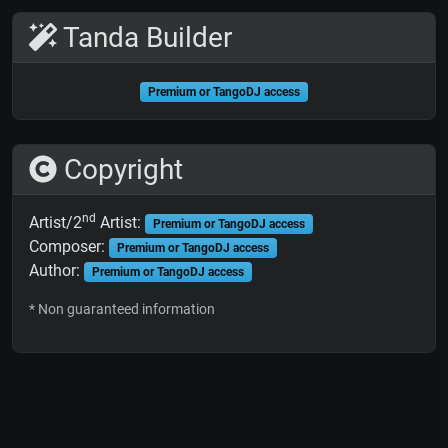
Tanda Builder
Premium or TangoDJ access
Copyright
nd
Artist/2
Artist:
Premium or TangoDJ access
Composer:
Premium or TangoDJ access
Author:
Premium or TangoDJ access
* Non guaranteed information