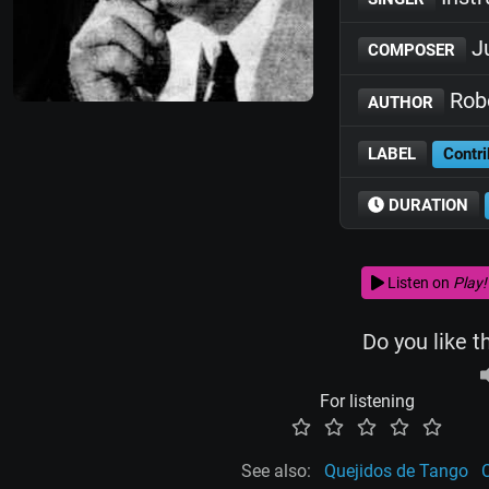
J
COMPOSER
Robe
AUTHOR
LABEL
Contri
DURATION
Listen on
Play!
Do you like t
For listening
See also:
Quejidos de Tango
C