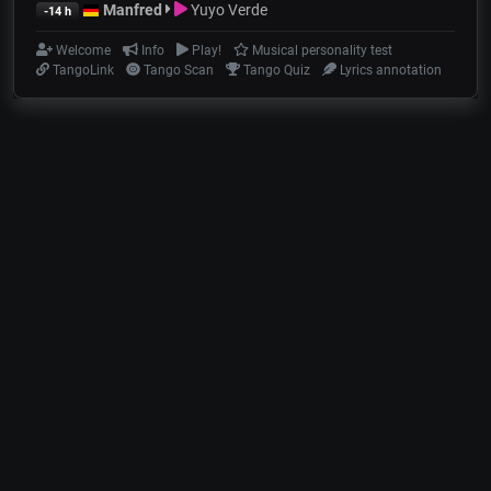
Manfred
Yuyo Verde
-14 h
Welcome
Info
Play!
Musical personality test
TangoLink
Tango Scan
Tango Quiz
Lyrics annotation