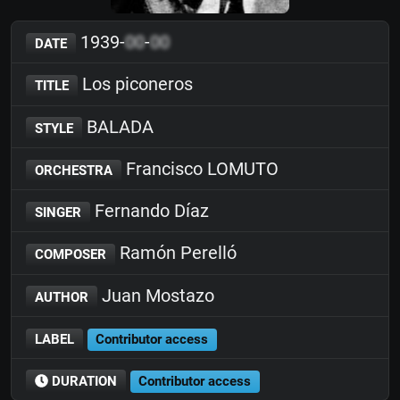
1939-
00
-
00
DATE
Los piconeros
TITLE
BALADA
STYLE
Francisco LOMUTO
ORCHESTRA
Fernando Díaz
SINGER
Ramón Perelló
COMPOSER
Juan Mostazo
AUTHOR
LABEL
Contributor access
DURATION
Contributor access