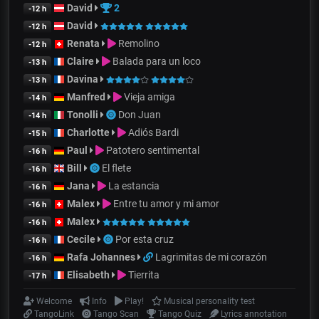
David
2
-12 h
David
-12 h
Renata
Remolino
-12 h
Claire
Balada para un loco
-13 h
Davina
-13 h
Manfred
Vieja amiga
-14 h
Tonolli
Don Juan
-14 h
Charlotte
Adiós Bardi
-15 h
Paul
Patotero sentimental
-16 h
Bill
El flete
-16 h
Jana
La estancia
-16 h
Malex
Entre tu amor y mi amor
-16 h
Malex
-16 h
Cecile
Por esta cruz
-16 h
Rafa Johannes
Lagrimitas de mi corazón
-16 h
Elisabeth
Tierrita
-17 h
Welcome
Info
Play!
Musical personality test
TangoLink
Tango Scan
Tango Quiz
Lyrics annotation