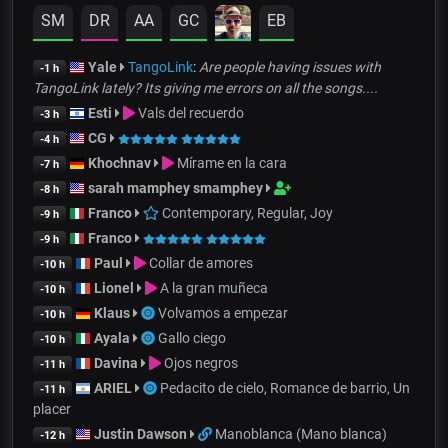
SM
DR
AA
GC
EB
Yale
TangoLink
:
Are people having issues with
-1 h
TangoLink lately? Its giving me errors on all the songs....
Esti
Vals del recuerdo
-3 h
CG
-4 h
Khochnav
Mírame en la cara
-7 h
sarah mamphey smamphey
-8 h
Franco
Contemporary, Regular, Joy
-9 h
Franco
-9 h
Paul
Collar de amores
-10 h
Lionel
A la gran muñeca
-10 h
Klaus
Volvamos a empezar
-10 h
Ayala
Gallo ciego
-10 h
Davina
Ojos negros
-11 h
ARIEL
Pedacito de cielo, Romance de barrio, Un
-11 h
placer
Justin Dawson
Manoblanca (Mano blanca)
-12 h