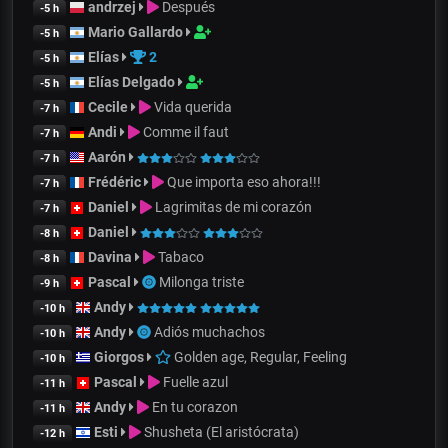
andrzej
Después
-5 h
Mario Gallardo
-5 h
Elías
2
-5 h
Elías Delgado
-5 h
Cecile
Vida querida
-7 h
Andi
Comme il faut
-7 h
Aarón
-7 h
Frédéric
Que importa eso ahora!!!
-7 h
Daniel
Lagrimitas de mi corazón
-7 h
Daniel
-8 h
Davina
Tabaco
-8 h
Pascal
Milonga triste
-9 h
Andy
-10 h
Andy
Adiós muchachos
-10 h
Giorgos
Golden age, Regular, Feeling
-10 h
Pascal
Fuelle azul
-11 h
Andy
En tu corazon
-11 h
Esti
Shusheta (El aristócrata)
-12 h