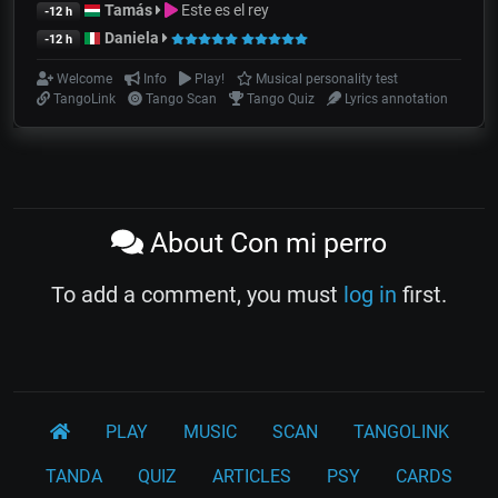
Tamás
Este es el rey
-12 h
Daniela
-12 h
Welcome
Info
Play!
Musical personality test
TangoLink
Tango Scan
Tango Quiz
Lyrics annotation
About Con mi perro
To add a comment, you must
log in
first.
PLAY
MUSIC
SCAN
TANGOLINK
TANDA
QUIZ
ARTICLES
PSY
CARDS