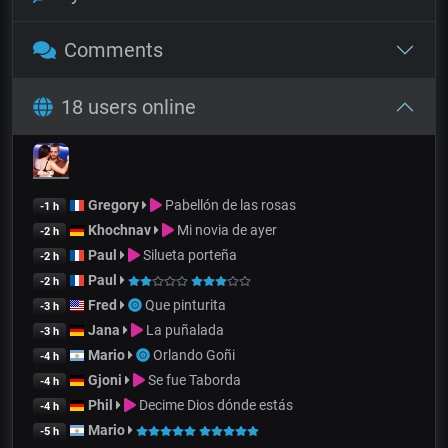
Comments
18 users online
Gregory
Pabellón de las rosas
-1 h
Khochnav
Mi novia de ayer
-2 h
Paul
Silueta porteña
-2 h
Paul
-2 h
Fred
Que pinturita
-3 h
Jana
La puñalada
-3 h
Mario
Orlando Goñi
-4 h
Gjoni
Se fue Taborda
-4 h
Phil
Decime Dios dónde estás
-4 h
Mario
-5 h