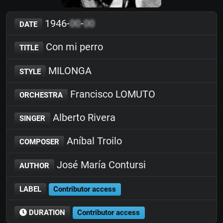
1946-
00
-
00
DATE
Con mi perro
TITLE
MILONGA
STYLE
Francisco LOMUTO
ORCHESTRA
Alberto Rivera
SINGER
Aníbal Troilo
COMPOSER
José María Contursi
AUTHOR
LABEL
Contributor access
DURATION
Contributor access