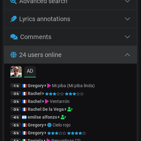
Advanced search
Lyrics annotations
Comments
24 users online
AD
Gregory
Mi piba (Mi piba linda)
-1 h
Rachel
-3 h
Rachel
Ventarrón
-3 h
Rachel De la Vega
-3 h
emilse alfonzo
-4 h
Gregory
Cielo rojo
-5 h
Gregory
-5 h
Daniela
Penumbras (2)