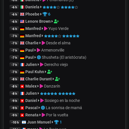
-5 h
Daniela
-6 h
Phoebe
6
-6 h
Lenore Brown
-6 h
Manfred
Yuyo Verde
-6 h
Manfred
-7 h
Charlie
Desde el alma
-7 h
Paul
Armenonville
-7 h
Paul
Shusheta (El aristócrata)
-7 h
Julien
Derecho viejo
-7 h
Paul Kuhn
-7 h
Charlie Durant
-8 h
Malex
Danzarín
-8 h
Julien
-8 h
Daniel
Sosiego en la noche
-9 h
Pascal
La sonrisa de mamá
-9 h
Renata
Por la vuelta
-9 h
Juan Manuel
1
-10 h