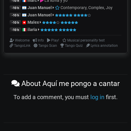
marc
La lluvia y yo
-10 h
Juan Manuel
Contemporary, Complex, Joy
-10 h
Juan Manuel
-10 h
Malex
-10 h
ilaria
-10 h
Welcome
Info
Play!
Musical personality test
TangoLink
Tango Scan
Tango Quiz
Lyrics annotation
About Aquí me pongo a cantar
To add a comment, you must
log in
first.