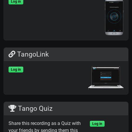
Log in
TangoLink
Log in
Tango Quiz
Share this recording as a Quiz with
Log in
your friends by sending them this