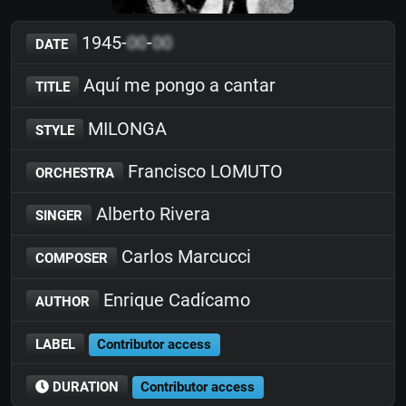
1945-
00
-
00
DATE
Aquí me pongo a cantar
TITLE
MILONGA
STYLE
Francisco LOMUTO
ORCHESTRA
Alberto Rivera
SINGER
Carlos Marcucci
COMPOSER
Enrique Cadícamo
AUTHOR
LABEL
Contributor access
DURATION
Contributor access