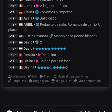
Lionel
A la gran muñeca
-13 h
Klaus
Volvamos a empezar
-13 h
Ayala
Gallo ciego
-13 h
ARIEL
Pedacito de cielo, Romance de barrio, Un
-14 h
placer
Justin Dawson
Manoblanca (Mano blanca)
-14 h
David
2
-15 h
David
-15 h
Renata
Remolino
-15 h
Claire
Balada para un loco
-15 h
Davina
-16 h
Welcome
Info
Play!
Musical personality test
TangoLink
Tango Scan
Tango Quiz
Lyrics annotation