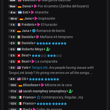
Valentin
Margarita Gauthier
Now
Danai
Por el camino (Zamba del boyero)
Now
Esti
Ataniche
-8 m
Jana
Inspiración
-56 m
Frédéric
El huracán
-1 h
Jana
Romance de barrio
-1 h
Daniela
Mañana iré temprano
-1 h
Daniela
-2 h
Roberto Moya
-2 h
Beat
-2 h
Beat
La cumparsita
-2 h
Yale
TangoLink
:
Are people having issues with
-3 h
TangoLink lately? Its giving me errors on all the songs....
CG
-6 h
Khochnav
Mírame en la cara
-10 h
sarah mamphey smamphey
-11 h
Franco
Contemporary, Regular, Joy
-12 h
Franco
-12 h
Paul
Collar de amores
-13 h