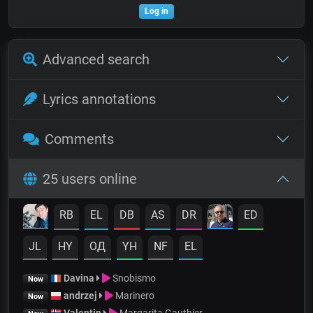
Log in
Advanced search
Lyrics annotations
Comments
25 users online
RB
EL
DB
AS
DR
ED
JL
HY
OД
YH
NF
EL
Davina
Snobismo
Now
andrzej
Marinero
Now