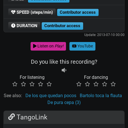
SPEED (steps/min)
Contributor access
DURATION
Contributor access
Update: 2013-07-10 00:00
Listen on
Play!
YouTube
Do you like this recording?
For listening
For dancing
See also:
De los que quedan pocos
Bartolo toca la flauta
De pura cepa (3)
TangoLink