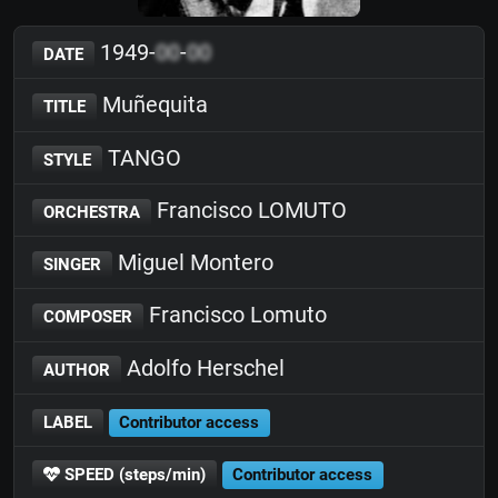
1949-
00
-
00
DATE
Muñequita
TITLE
TANGO
STYLE
Francisco LOMUTO
ORCHESTRA
Miguel Montero
SINGER
Francisco Lomuto
COMPOSER
Adolfo Herschel
AUTHOR
LABEL
Contributor access
SPEED (steps/min)
Contributor access