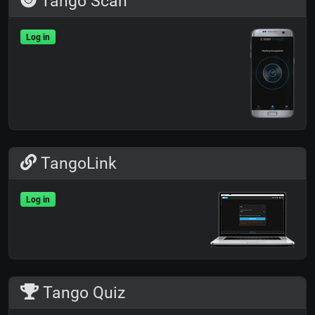
Tango Scan
Log in
TangoLink
Log in
Tango Quiz