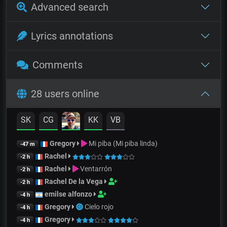
Advanced search
Lyrics annotations
Comments
28 users online
SK
CG
KK
VB
Gregory
Mi piba (Mi piba linda)
-47 m
Rachel
-2 h
Rachel
Ventarrón
-2 h
Rachel De la Vega
-2 h
emilse alfonzo
-4 h
Gregory
Cielo rojo
-4 h
Gregory
-4 h