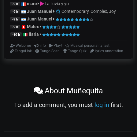
marc
La lluvia y yo
-9 h
Juan Manuel
Contemporary, Complex, Joy
-9 h
Juan Manuel
-9 h
Malex
-9 h
ilaria
-10 h
Welcome
Info
Play!
Musical personality test
TangoLink
Tango Scan
Tango Quiz
Lyrics annotation
About Muñequita
To add a comment, you must
log in
first.