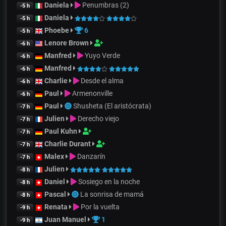
Daniela
Penumbras (2)
-5 h
Daniela
-5 h
Phoebe
6
-5 h
Lenore Brown
-6 h
Manfred
Yuyo Verde
-6 h
Manfred
-6 h
Charlie
Desde el alma
-6 h
Paul
Armenonville
-6 h
Paul
Shusheta (El aristócrata)
-7 h
Julien
Derecho viejo
-7 h
Paul Kuhn
-7 h
Charlie Durant
-7 h
Malex
Danzarín
-7 h
Julien
-8 h
Daniel
Sosiego en la noche
-8 h
Pascal
La sonrisa de mamá
-8 h
Renata
Por la vuelta
-9 h
Juan Manuel
1
-9 h