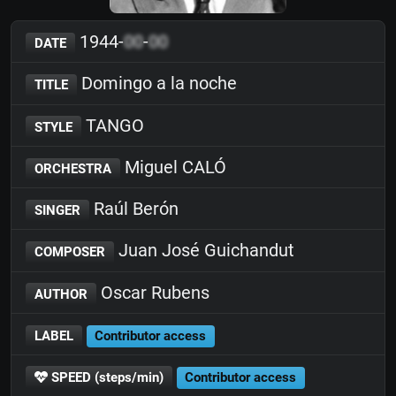
1944-
00
-
00
DATE
Domingo a la noche
TITLE
TANGO
STYLE
Miguel CALÓ
ORCHESTRA
Raúl Berón
SINGER
Juan José Guichandut
COMPOSER
Oscar Rubens
AUTHOR
LABEL
Contributor access
SPEED (steps/min)
Contributor access