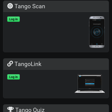
Tango Scan
Log in
TangoLink
Log in
Tango Quiz