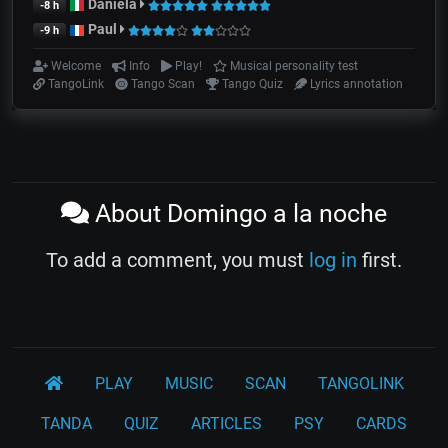
Daniela
-8 h
Paul
-9 h
Welcome
Info
Play!
Musical personality test
TangoLink
Tango Scan
Tango Quiz
Lyrics annotation
About Domingo a la noche
To add a comment, you must
log in
first.
PLAY
MUSIC
SCAN
TANGOLINK
TANDA
QUIZ
ARTICLES
PSY
CARDS