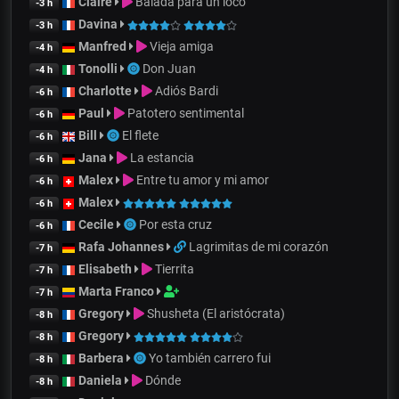
Claire
Balada para un loco
-3 h
Davina
-3 h
Manfred
Vieja amiga
-4 h
Tonolli
Don Juan
-4 h
Charlotte
Adiós Bardi
-6 h
Paul
Patotero sentimental
-6 h
Bill
El flete
-6 h
Jana
La estancia
-6 h
Malex
Entre tu amor y mi amor
-6 h
Malex
-6 h
Cecile
Por esta cruz
-6 h
Rafa Johannes
Lagrimitas de mi corazón
-7 h
Elisabeth
Tierrita
-7 h
Marta Franco
-7 h
Gregory
Shusheta (El aristócrata)
-8 h
Gregory
-8 h
Barbera
Yo también carrero fui
-8 h
Daniela
Dónde
-8 h