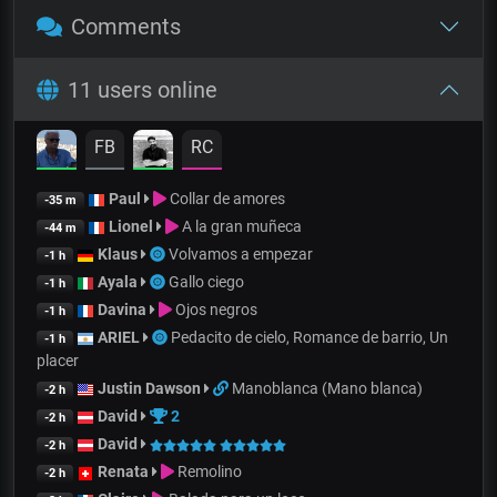
Comments
11 users online
FB
RC
Paul
Collar de amores
-35 m
Lionel
A la gran muñeca
-44 m
Klaus
Volvamos a empezar
-1 h
Ayala
Gallo ciego
-1 h
Davina
Ojos negros
-1 h
ARIEL
Pedacito de cielo, Romance de barrio, Un
-1 h
placer
Justin Dawson
Manoblanca (Mano blanca)
-2 h
David
2
-2 h
David
-2 h
Renata
Remolino
-2 h