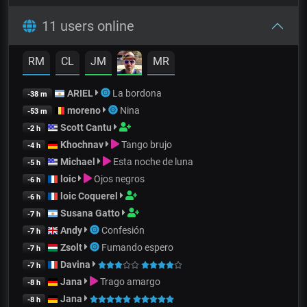
11 users online
RM
CL
JM
MR
ARIEL
La bordona
-38 m
moreno
Nina
-53 m
Scott Cantu
-2 h
Khochnav
Tango brujo
-4 h
Michael
Esta noche de luna
-5 h
loic
Ojos negros
-6 h
loic Coquerel
-6 h
Susana Gatto
-7 h
Andy
Confesión
-7 h
Zsolt
Fumando espero
-7 h
Davina
-7 h
Jana
Trago amargo
-8 h
Jana
-8 h