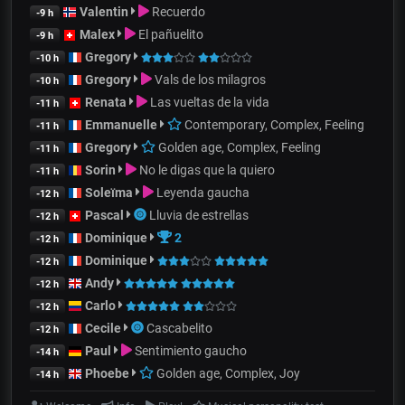
Valentin
Recuerdo
-9 h
Malex
El pañuelito
-9 h
Gregory
-10 h
Gregory
Vals de los milagros
-10 h
Renata
Las vueltas de la vida
-11 h
Emmanuelle
Contemporary, Complex, Feeling
-11 h
Gregory
Golden age, Complex, Feeling
-11 h
Sorin
No le digas que la quiero
-11 h
Soleïma
Leyenda gaucha
-12 h
Pascal
Lluvia de estrellas
-12 h
Dominique
2
-12 h
Dominique
-12 h
Andy
-12 h
Carlo
-12 h
Cecile
Cascabelito
-12 h
Paul
Sentimiento gaucho
-14 h
Phoebe
Golden age, Complex, Joy
-14 h