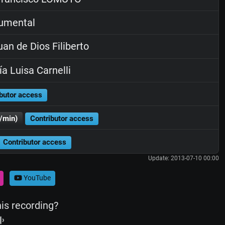
rumental
an de Dios Filiberto
a Luisa Carnelli
butor access
/min)
Contributor access
Contributor access
Update: 2013-07-10 00:00
YouTube
his recording?