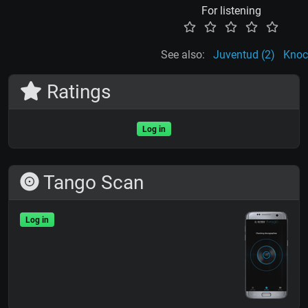
For listening
See also:
Juventud (2)
Knoc
Ratings
Log in
Tango Scan
Log in