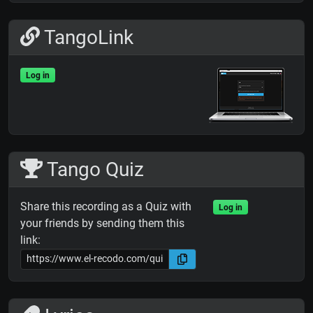
TangoLink
Log in
Tango Quiz
Share this recording as a Quiz with
Log in
your friends by sending them this
link: