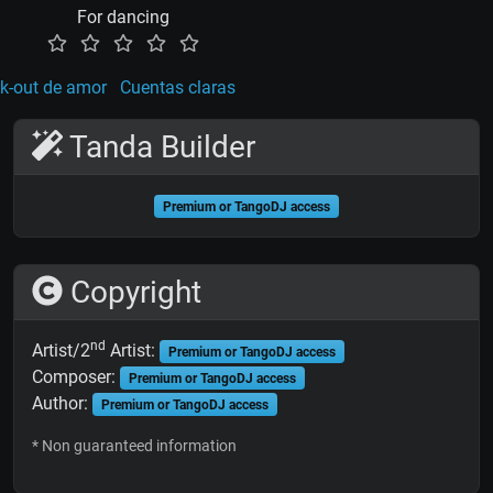
For dancing
k-out de amor
Cuentas claras
Tanda Builder
Premium or TangoDJ access
Copyright
nd
Artist/2
Artist:
Premium or TangoDJ access
Composer:
Premium or TangoDJ access
Author:
Premium or TangoDJ access
* Non guaranteed information