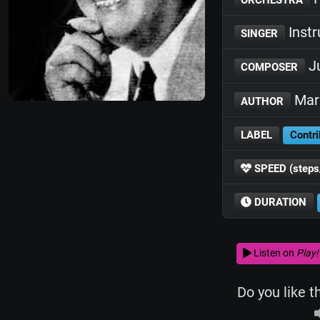
Inst
SINGER
Ju
COMPOSER
Marí
AUTHOR
LABEL
Contri
SPEED (steps
DURATION
Listen on
Play!
Do you like t