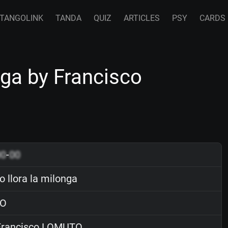
TANGOLINK
TANDA
QUIZ
ARTICLES
PSY
CARDS
nga by Francisco
00
-
00
 llora la milonga
O
rancisco LOMUTO