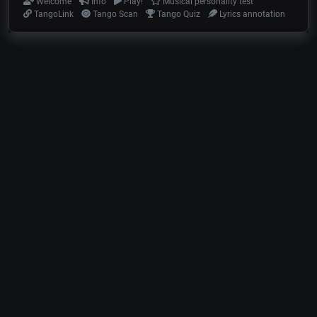
Welcome
Info
Play!
Musical personality test
TangoLink
Tango Scan
Tango Quiz
Lyrics annotation