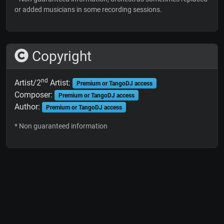
or added musicians in some recording sessions.
Copyright
nd
Artist/2
Artist:
Premium or TangoDJ access
Composer:
Premium or TangoDJ access
Author:
Premium or TangoDJ access
* Non guaranteed information