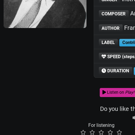
An
COMPOSER
Fran
AUTHOR
LABEL
Contri
SPEED (steps
DURATION
Listen on
Play!
Do you like t
For listening