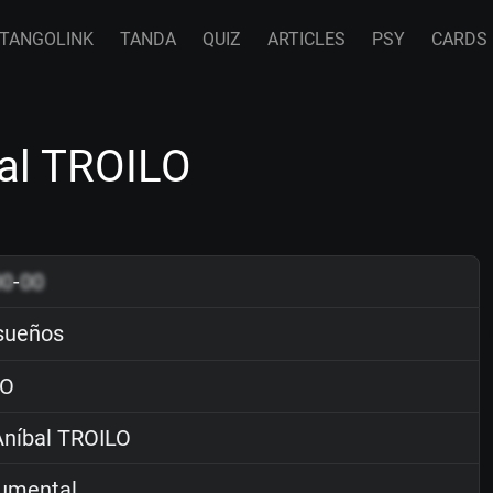
TANGOLINK
TANDA
QUIZ
ARTICLES
PSY
CARDS
al TROILO
00
-
00
sueños
O
níbal TROILO
rumental