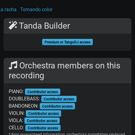
La racha
Tomando color
Tanda Builder
Premium or TangoDJ access
Orchestra members on this
recording
PIANO:
Contributor access
DOUBLEBASS:
Contributor access
BANDONEON:
Contributor access
VIOLIN:
Contributor access
VIOLA:
Contributor access
CELLO:
Contributor access
* Non guaranteed information; orchestras sometimes replaced