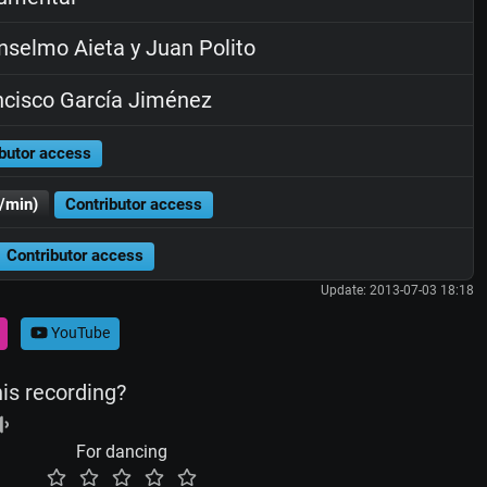
selmo Aieta y Juan Polito
cisco García Jiménez
butor access
/min)
Contributor access
Contributor access
Update: 2013-07-03 18:18
YouTube
his recording?
For dancing