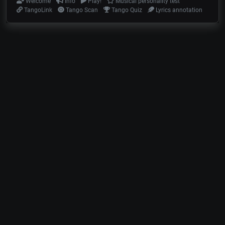
Welcome
Info
Play!
Musical personality test
TangoLink
Tango Scan
Tango Quiz
Lyrics annotation