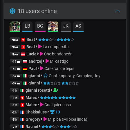
18 users online
LB
BG
JK
AS
Beat
Now
Beat
La cumparsita
Now
Lucie
Che bandoneón
Now
andrzej
Mi castigo
-14 m
Paul
Caserón de tejas
-42 m
gianni
Contemporary, Complex, Joy
-57 m
gianni
-57 m
gianni rosetti
-1 h
Malex
-1 h
Malex
Cualquier cosa
-1 h
Chakkaluss
13
-2 h
Gregory
Mi piba (Mi piba linda)
-5 h
Rachel
-7 h