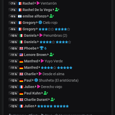
Rachel
Ventarrón
-7 h
Rachel De la Vega
-7 h
emilse alfonzo
-9 h
Gregory
Cielo rojo
-9 h
Gregory
-9 h
Daniela
Penumbras (2)
-10 h
Daniela
-10 h
Phoebe
6
-10 h
Lenore Brown
-11 h
Manfred
Yuyo Verde
-11 h
Manfred
-11 h
Charlie
Desde el alma
-11 h
Paul
Shusheta (El aristócrata)
-12 h
Julien
Derecho viejo
-12 h
Paul Kuhn
-12 h
Charlie Durant
-12 h
Julien
-12 h