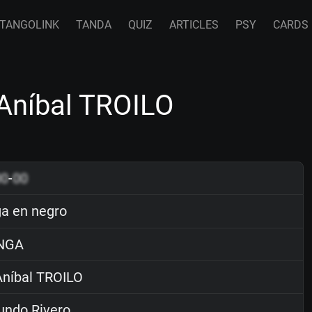
TANGOLINK
TANDA
QUIZ
ARTICLES
PSY
CARDS
Aníbal TROILO
00
-
00
a en negro
NGA
níbal TROILO
ndo Rivero