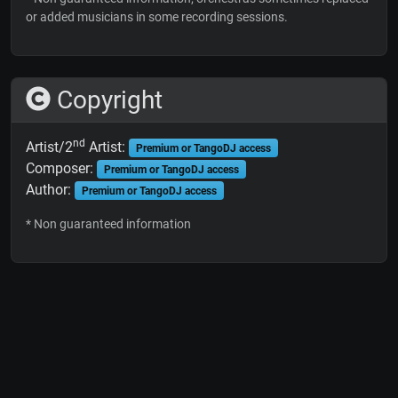
or added musicians in some recording sessions.
Copyright
nd
Artist/2
Artist:
Premium or TangoDJ access
Composer:
Premium or TangoDJ access
Author:
Premium or TangoDJ access
* Non guaranteed information