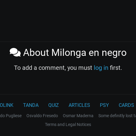
About Milonga en negro
To add a comment, you must
log in
first.
OLINK
TANDA
QUIZ
ARTICLES
PSY
CARDS
do Pugliese
Osvaldo Fresedo
Osmar Maderna
Some definitly lost 
Terms and Legal Notices