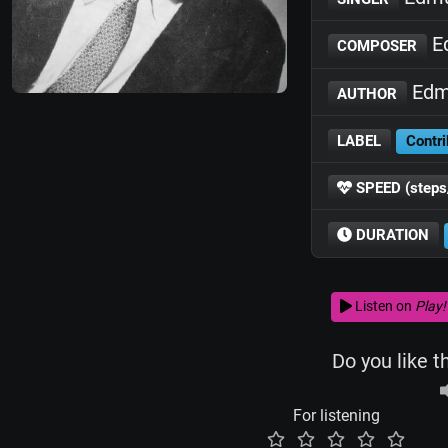
E
COMPOSER
Edm
AUTHOR
LABEL
Contri
SPEED (steps
DURATION
Listen on
Play!
Do you like t
For listening