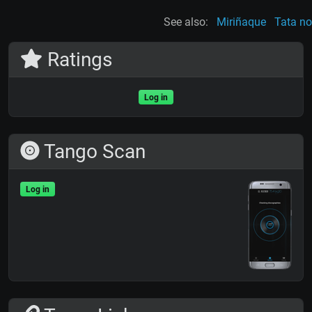
See also:
Miriñaque
Tata no
Ratings
Log in
Tango Scan
Log in