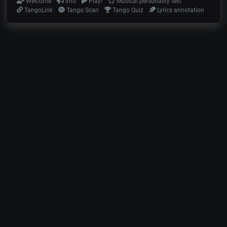
Welcome
Info
Play!
Musical personality test
TangoLink
Tango Scan
Tango Quiz
Lyrics annotation