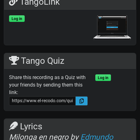
TangoLink
Log in
Tango Quiz
Share this recording as a Quiz with
Log in
your friends by sending them this
link:
Lyrics
Milonga en negro by
Edmundo