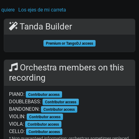
 quiere
Los ejes de mi carreta
Tanda Builder
Premium or TangoDJ access
Orchestra members on this
recording
PIANO:
Contributor access
DOUBLEBASS:
Contributor access
BANDONEON:
Contributor access
VIOLIN:
Contributor access
VIOLA:
Contributor access
CELLO:
Contributor access
* Non guaranteed information; orchestras sometimes replaced