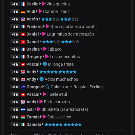
Cecile
Vida querida
-4 h
Andi
Comme il faut
-4 h
Aarón
-4 h
Frédéric
Que importa eso ahora!!!
-4 h
Daniel
Lagrimitas de mi corazón
-5 h
Daniel
-5 h
Davina
Tabaco
-6 h
Gregory
Los muñequitos
-6 h
Pascal
Milonga triste
-6 h
Andy
-7 h
Andy
Adiós muchachos
-7 h
Giorgos
Golden age, Regular, Feeling
-8 h
Pascal
Fuelle azul
-8 h
Andy
En tu corazon
-9 h
Esti
Shusheta (El aristócrata)
-9 h
Tamás
Este es el rey
-9 h
Daniela
-9 h