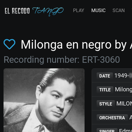
PLAY
MUSIC
SCAN
Milonga en negro by 
Recording number: ERT-3060
1949-
DATE
Milong
TITLE
MILO
STYLE
A
ORCHESTRA
Edmu
SINGER