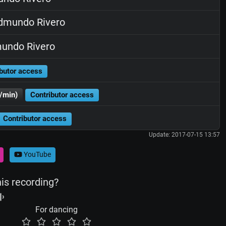
dmundo Rivero
undo Rivero
butor access
/min)
Contributor access
Contributor access
Update: 2017-07-15 13:57
YouTube
his recording?
For dancing