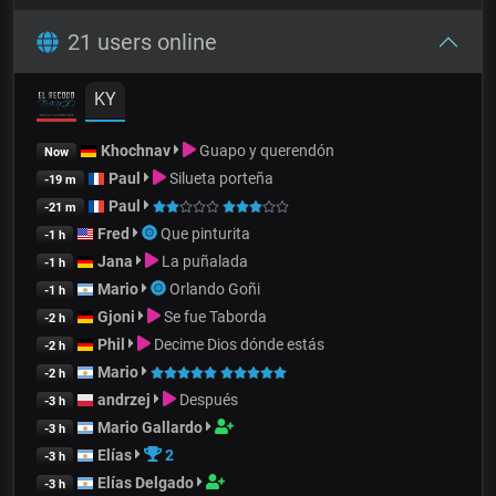
21 users online
KY
Khochnav
Guapo y querendón
Now
Paul
Silueta porteña
-19 m
Paul
-21 m
Fred
Que pinturita
-1 h
Jana
La puñalada
-1 h
Mario
Orlando Goñi
-1 h
Gjoni
Se fue Taborda
-2 h
Phil
Decime Dios dónde estás
-2 h
Mario
-2 h
andrzej
Después
-3 h
Mario Gallardo
-3 h
Elías
2
-3 h
Elías Delgado
-3 h