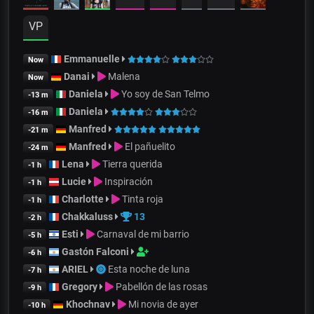
VP
Emmanuelle
Now
Danai
Malena
Now
Daniela
Yo soy de San Telmo
-13 m
Daniela
-16 m
Manfred
-21 m
Manfred
El pañuelito
-24 m
Lena
Tierra querida
-1 h
Lucie
Inspiración
-1 h
Charlotte
Tinta roja
-1 h
Chakkaluss
13
-2 h
Esti
Carnaval de mi barrio
-5 h
Gastón Falconi
-6 h
ARIEL
Esta noche de luna
-7 h
Gregory
Pabellón de las rosas
-9 h
Khochnav
Mi novia de ayer
-10 h