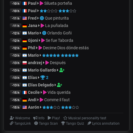
Paul
Silueta porteña
-10 h
Paul
-10 h
Fred
Que pinturita
-11 h
Jana
La puñalada
-11 h
Mario
Orlando Goñi
-12 h
Gjoni
Se fue Taborda
-12 h
Phil
Decime Dios dónde estás
-12 h
Mario
-13 h
andrzej
Después
-13 h
Mario Gallardo
-13 h
Elías
2
-13 h
Elías Delgado
-13 h
Cecile
Vida querida
-15 h
Andi
Comme il faut
-15 h
Aarón
-15 h
Welcome
Info
Play!
Musical personality test
TangoLink
Tango Scan
Tango Quiz
Lyrics annotation