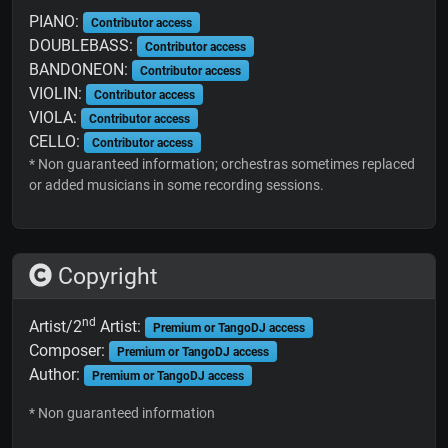
PIANO:
Contributor access
DOUBLEBASS:
Contributor access
BANDONEON:
Contributor access
VIOLIN:
Contributor access
VIOLA:
Contributor access
CELLO:
Contributor access
* Non guaranteed information; orchestras sometimes replaced
or added musicians in some recording sessions.
Copyright
nd
Artist/2
Artist:
Premium or TangoDJ access
Composer:
Premium or TangoDJ access
Author:
Premium or TangoDJ access
* Non guaranteed information