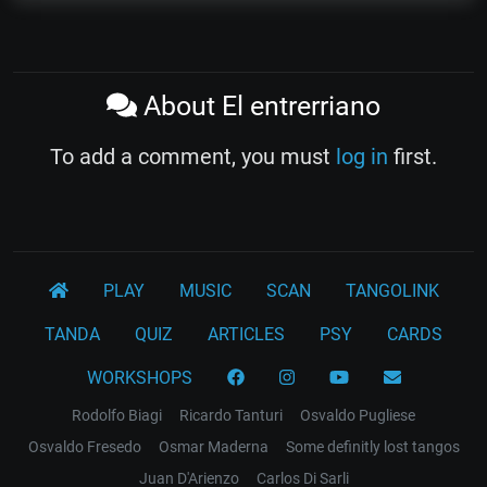
About El entrerriano
To add a comment, you must
log in
first.
PLAY
MUSIC
SCAN
TANGOLINK
TANDA
QUIZ
ARTICLES
PSY
CARDS
WORKSHOPS
Rodolfo Biagi
Ricardo Tanturi
Osvaldo Pugliese
Osvaldo Fresedo
Osmar Maderna
Some definitly lost tangos
Juan D'Arienzo
Carlos Di Sarli