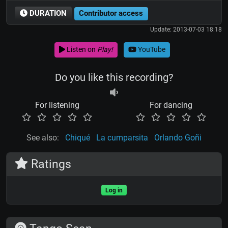
DURATION
Contributor access
Update: 2013-07-03 18:18
Listen on
Play!
YouTube
Do you like this recording?
For listening
For dancing
See also:
Chiqué
La cumparsita
Orlando Goñi
Ratings
Log in