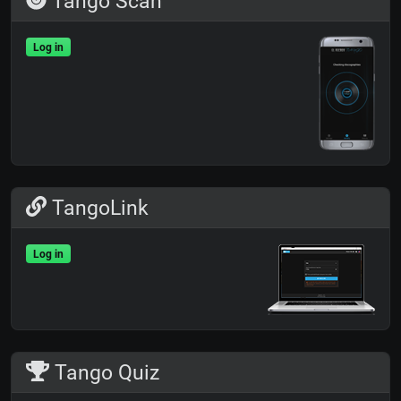
Tango Scan
Log in
TangoLink
Log in
Tango Quiz