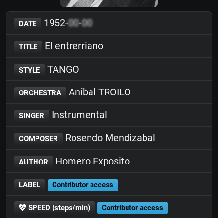
1952-
00
-
00
DATE
El entrerriano
TITLE
TANGO
STYLE
Aníbal TROILO
ORCHESTRA
Instrumental
SINGER
Rosendo Mendizabal
COMPOSER
Homero Exposito
AUTHOR
LABEL
Contributor access
SPEED (steps/min)
Contributor access