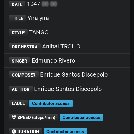
1947-
00
-
00
DATE
Yira yira
TITLE
TANGO
STYLE
Aníbal TROILO
ORCHESTRA
Edmundo Rivero
SINGER
Enrique Santos Discepolo
COMPOSER
Enrique Santos Discepolo
AUTHOR
LABEL
Contributor access
SPEED (steps/min)
Contributor access
DURATION
Contributor access