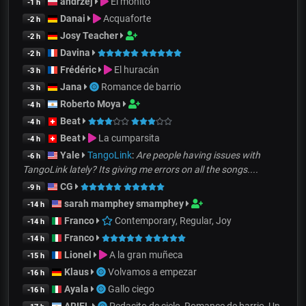
andrzej
El monito
-1 h
Danai
Acquaforte
-2 h
Josy Teacher
-2 h
Davina
-2 h
Frédéric
El huracán
-3 h
Jana
Romance de barrio
-3 h
Roberto Moya
-4 h
Beat
-4 h
Beat
La cumparsita
-4 h
Yale
TangoLink
:
Are people having issues with
-6 h
TangoLink lately? Its giving me errors on all the songs....
CG
-9 h
sarah mamphey smamphey
-14 h
Franco
Contemporary, Regular, Joy
-14 h
Franco
-14 h
Lionel
A la gran muñeca
-15 h
Klaus
Volvamos a empezar
-16 h
Ayala
Gallo ciego
-16 h
ARIEL
Pedacito de cielo, Romance de barrio, Un