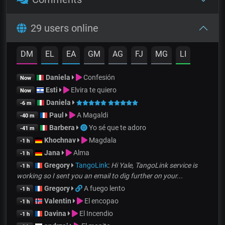
29 users online
DM
EL
EA
GM
AG
FJ
MG
LI
Daniela
Confesión
Now
Esti
Elvira te quiero
Now
Daniela
-6 m
Paul
A Magaldi
-40 m
Barbera
Yo sé que te adoro
-41 m
Khochnav
Magdala
-1 h
Jana
Alma
-1 h
Gregory
TangoLink
:
Hi Yale, TangoLink service is
-1 h
working so I sent you an email to dig further on your...
Gregory
A fuego lento
-1 h
Valentin
El encopao
-1 h
Davina
El Incendio
-1 h