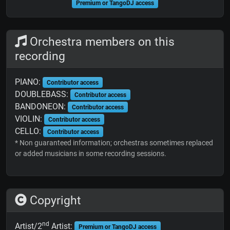
Premium or TangoDJ access
Orchestra members on this
recording
PIANO:
Contributor access
DOUBLEBASS:
Contributor access
BANDONEON:
Contributor access
VIOLIN:
Contributor access
CELLO:
Contributor access
* Non guaranteed information; orchestras sometimes replaced
or added musicians in some recording sessions.
Copyright
nd
Artist/2
Artist:
Premium or TangoDJ access