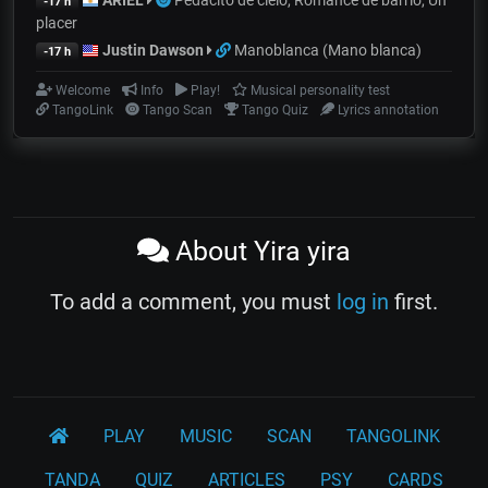
-17 h
placer
Justin Dawson
Manoblanca (Mano blanca)
-17 h
Welcome
Info
Play!
Musical personality test
TangoLink
Tango Scan
Tango Quiz
Lyrics annotation
About Yira yira
To add a comment, you must
log in
first.
PLAY
MUSIC
SCAN
TANGOLINK
TANDA
QUIZ
ARTICLES
PSY
CARDS