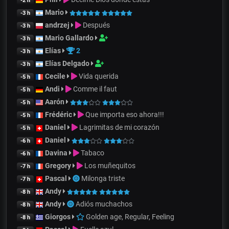
-2 h
Mario
-3 h
andrzej
Después
-3 h
Mario Gallardo
-3 h
Elías
2
-3 h
Elías Delgado
-3 h
Cecile
Vida querida
-5 h
Andi
Comme il faut
-5 h
Aarón
-5 h
Frédéric
Que importa eso ahora!!!
-5 h
Daniel
Lagrimitas de mi corazón
-5 h
Daniel
-6 h
Davina
Tabaco
-6 h
Gregory
Los muñequitos
-7 h
Pascal
Milonga triste
-7 h
Andy
-8 h
Andy
Adiós muchachos
-8 h
Giorgos
Golden age, Regular, Feeling
-8 h