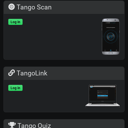
Tango Scan
Log in
TangoLink
Log in
Tango Quiz