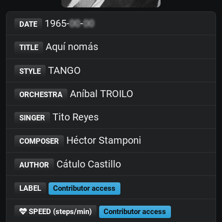
1965-
00
-
00
DATE
Aquí nomás
TITLE
TANGO
STYLE
Aníbal TROILO
ORCHESTRA
Tito Reyes
SINGER
Héctor Stamponi
COMPOSER
Cátulo Castillo
AUTHOR
LABEL
Contributor access
SPEED (steps/min)
Contributor access