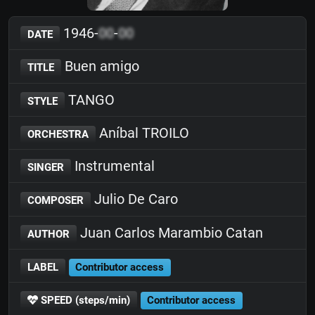
1946-
00
-
00
DATE
Buen amigo
TITLE
TANGO
STYLE
Aníbal TROILO
ORCHESTRA
Instrumental
SINGER
Julio De Caro
COMPOSER
Juan Carlos Marambio Catan
AUTHOR
LABEL
Contributor access
SPEED (steps/min)
Contributor access