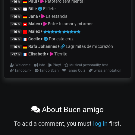
Paul
Patotero sentimental
-16 h
Bill
El flete
-16 h
Jana
La estancia
-16 h
Malex
Entre tu amor y mi amor
-16 h
Malex
-16 h
Cecile
Por esta cruz
-16 h
Rafa Johannes
Lagrimitas de mi corazón
-16 h
Elisabeth
Tierrita
-17 h
Welcome
Info
Play!
Musical personality test
TangoLink
Tango Scan
Tango Quiz
Lyrics annotation
About Buen amigo
To add a comment, you must
log in
first.