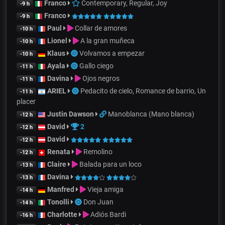
Franco
Contemporary, Regular, Joy
-9 h
Franco
-9 h
Paul
Collar de amores
-10 h
Lionel
A la gran muñeca
-10 h
Klaus
Volvamos a empezar
-10 h
Ayala
Gallo ciego
-11 h
Davina
Ojos negros
-11 h
ARIEL
Pedacito de cielo, Romance de barrio, Un
-11 h
placer
Justin Dawson
Manoblanca (Mano blanca)
-12 h
David
2
-12 h
David
-12 h
Renata
Remolino
-12 h
Claire
Balada para un loco
-13 h
Davina
-13 h
Manfred
Vieja amiga
-14 h
Tonolli
Don Juan
-14 h
Charlotte
Adiós Bardi
-16 h