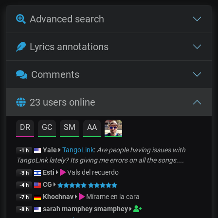
Advanced search
Lyrics annotations
Comments
23 users online
DR
GC
SM
AA
Yale
TangoLink
:
Are people having issues with
-1 h
TangoLink lately? Its giving me errors on all the songs....
Esti
Vals del recuerdo
-3 h
CG
-4 h
Khochnav
Mírame en la cara
-7 h
sarah mamphey smamphey
-8 h