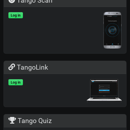
Tango Scan
Log in
TangoLink
Log in
Tango Quiz