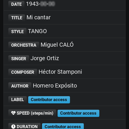
1943-
00
-
00
DATE
Mi cantar
TITLE
TANGO
STYLE
Miguel CALÓ
ORCHESTRA
Jorge Ortiz
SINGER
Héctor Stamponi
COMPOSER
Homero Expósito
AUTHOR
LABEL
Contributor access
SPEED (steps/min)
Contributor access
DURATION
Contributor access