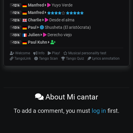
Manfred
Yuyo Verde
-12 h
Manfred
-12 h
Charlie
Desde el alma
-12 h
Paul
Shusheta (El aristócrata)
-13 h
Julien
Derecho viejo
-13 h
Paul Kuhn
-13 h
Welcome
Info
Play!
Musical personality test
TangoLink
Tango Scan
Tango Quiz
Lyrics annotation
About Mi cantar
To add a comment, you must
log in
first.