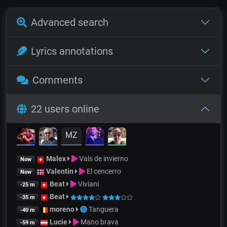
Advanced search
Lyrics annotations
Comments
22 users online
MZ
Malex
Vals de invierno
Now
Valentin
El cencerro
Now
Beat
Viviani
-25 m
Beat
-35 m
moreno
Tanguera
-40 m
Lucie
Mano brava
-59 m