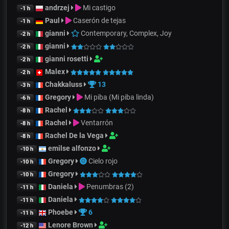
andrzej
Mi castigo
-1 h
Paul
Caserón de tejas
-1 h
gianni
Contemporary, Complex, Joy
-2 h
gianni
-2 h
gianni rosetti
-2 h
Malex
-2 h
Chakkaluss
13
-3 h
Gregory
Mi piba (Mi piba linda)
-6 h
Rachel
-8 h
Rachel
Ventarrón
-8 h
Rachel De la Vega
-8 h
emilse alfonzo
-10 h
Gregory
Cielo rojo
-10 h
Gregory
-10 h
Daniela
Penumbras (2)
-11 h
Daniela
-11 h
Phoebe
6
-11 h
Lenore Brown
-12 h