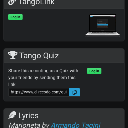
TangoLink
Log in
Tango Quiz
Share this recording as a Quiz with
Log in
your friends by sending them this
link:
Lyrics
Marioneta by
Armando Tagini