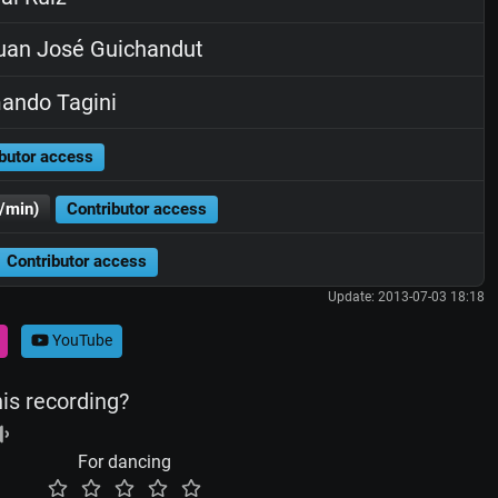
an José Guichandut
ando Tagini
butor access
/min)
Contributor access
Contributor access
Update: 2013-07-03 18:18
YouTube
his recording?
For dancing