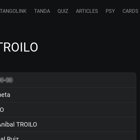
TANGOLINK
TANDA
QUIZ
ARTICLES
PSY
CARDS
 TROILO
00
-
00
neta
O
níbal TROILO
al Ruiz