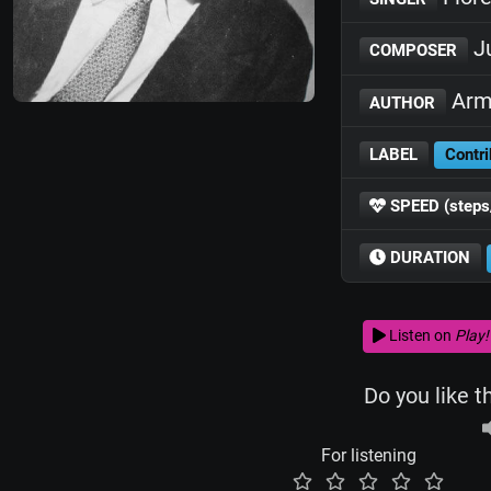
Ju
COMPOSER
Arm
AUTHOR
LABEL
Contri
SPEED (steps
DURATION
Listen on
Play!
Do you like t
For listening