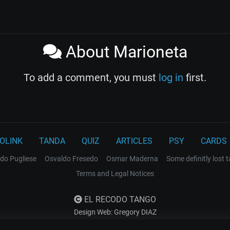
About Marioneta
To add a comment, you must
log in
first.
OLINK
TANDA
QUIZ
ARTICLES
PSY
CARDS
do Pugliese
Osvaldo Fresedo
Osmar Maderna
Some definitly lost 
Terms and Legal Notices
EL RECODO TANGO
Design Web: Gregory DIAZ