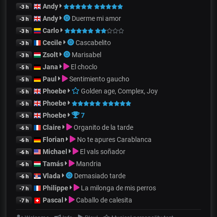
Andy
-3 h
Andy
Duerme mi amor
-3 h
Carlo
-3 h
Cecile
Cascabelito
-3 h
Zsolt
Marisabel
-3 h
Jana
El choclo
-5 h
Paul
Sentimiento gaucho
-5 h
Phoebe
Golden age, Complex, Joy
-5 h
Phoebe
-5 h
Phoebe
7
-5 h
Claire
Organito de la tarde
-6 h
Florian
No te apures Carablanca
-6 h
Michael
El vals soñador
-6 h
Tamás
Mandria
-6 h
Vlada
Demasiado tarde
-6 h
Philippe
La milonga de mis perros
-7 h
Pascal
Caballo de calesita
-7 h