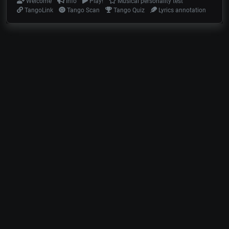
Welcome
Info
Play!
Musical personality test
TangoLink
Tango Scan
Tango Quiz
Lyrics annotation