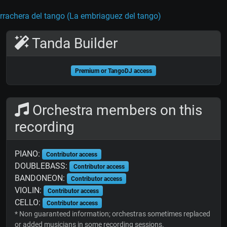
rrachera del tango (La embriaguez del tango)
Tanda Builder
Premium or TangoDJ access
Orchestra members on this
recording
PIANO:
Contributor access
DOUBLEBASS:
Contributor access
BANDONEON:
Contributor access
VIOLIN:
Contributor access
CELLO:
Contributor access
* Non guaranteed information; orchestras sometimes replaced
or added musicians in some recording sessions.