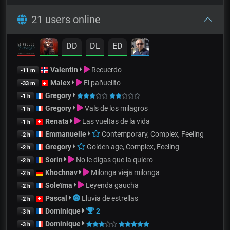
21 users online
DD
DL
ED
Valentin
Recuerdo
-11 m
Malex
El pañuelito
-33 m
Gregory
-1 h
Gregory
Vals de los milagros
-1 h
Renata
Las vueltas de la vida
-1 h
Emmanuelle
Contemporary, Complex, Feeling
-2 h
Gregory
Golden age, Complex, Feeling
-2 h
Sorin
No le digas que la quiero
-2 h
Khochnav
Milonga vieja milonga
-2 h
Soleïma
Leyenda gaucha
-2 h
Pascal
Lluvia de estrellas
-2 h
Dominique
2
-3 h
Dominique
-3 h