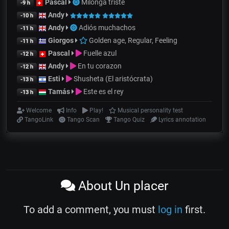
Pascal
Milonga triste
-9 h
Andy
-10 h
Andy
Adiós muchachos
-11 h
Giorgos
Golden age, Regular, Feeling
-11 h
Pascal
Fuelle azul
-12 h
Andy
En tu corazon
-12 h
Esti
Shusheta (El aristócrata)
-13 h
Tamás
Este es el rey
-13 h
Welcome
Info
Play!
Musical personality test
TangoLink
Tango Scan
Tango Quiz
Lyrics annotation
About Un placer
To add a comment, you must
log in
first.