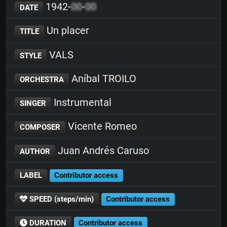
1942-
00
-
00
DATE
Un placer
TITLE
VALS
STYLE
Aníbal TROILO
ORCHESTRA
Instrumental
SINGER
Vicente Romeo
COMPOSER
Juan Andrés Caruso
AUTHOR
LABEL
Contributor access
SPEED (steps/min)
Contributor access
DURATION
Contributor access