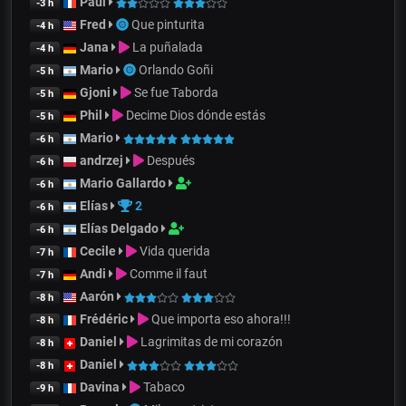
Paul
-3 h
Fred
Que pinturita
-4 h
Jana
La puñalada
-4 h
Mario
Orlando Goñi
-5 h
Gjoni
Se fue Taborda
-5 h
Phil
Decime Dios dónde estás
-5 h
Mario
-6 h
andrzej
Después
-6 h
Mario Gallardo
-6 h
Elías
2
-6 h
Elías Delgado
-6 h
Cecile
Vida querida
-7 h
Andi
Comme il faut
-7 h
Aarón
-8 h
Frédéric
Que importa eso ahora!!!
-8 h
Daniel
Lagrimitas de mi corazón
-8 h
Daniel
-8 h
Davina
Tabaco
-9 h