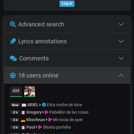
Log in
Advanced search
Lyrics annotations
Comments
18 users online
AM
ARIEL
Esta noche de luna
Now
Gregory
Pabellón de las rosas
-2 h
Khochnav
Mi novia de ayer
-3 h
Paul
Silueta porteña
-3 h