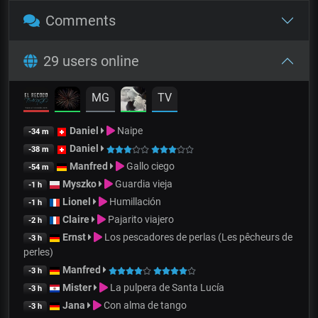
Comments
29 users online
MG
TV
Daniel
Naipe
-34 m
Daniel
-38 m
Manfred
Gallo ciego
-54 m
Myszko
Guardia vieja
-1 h
Lionel
Humillación
-1 h
Claire
Pajarito viajero
-2 h
Ernst
Los pescadores de perlas (Les pêcheurs de
-3 h
perles)
Manfred
-3 h
Mister
La pulpera de Santa Lucía
-3 h
Jana
Con alma de tango
-3 h