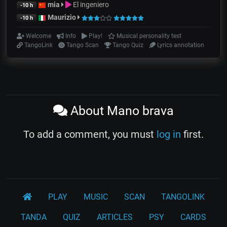
mia
El ingeniero
-10 h
Maurizio
-10 h
Welcome
Info
Play!
Musical personality test
TangoLink
Tango Scan
Tango Quiz
Lyrics annotation
About Mano brava
To add a comment, you must
log in
first.
PLAY
MUSIC
SCAN
TANGOLINK
TANDA
QUIZ
ARTICLES
PSY
CARDS