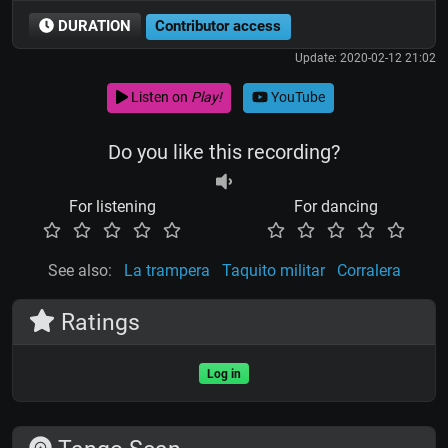
DURATION
Contributor access
Update: 2020-02-12 21:02
Listen on
Play!
YouTube
Do you like this recording?
For listening
For dancing
See also:
La trampera
Taquito militar
Corralera
Ratings
Log in