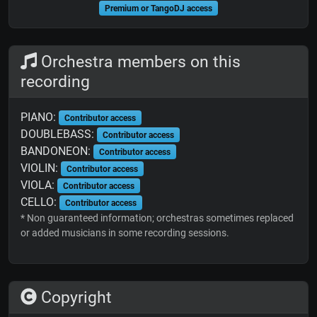
Premium or TangoDJ access
Orchestra members on this
recording
PIANO:
Contributor access
DOUBLEBASS:
Contributor access
BANDONEON:
Contributor access
VIOLIN:
Contributor access
VIOLA:
Contributor access
CELLO:
Contributor access
* Non guaranteed information; orchestras sometimes replaced
or added musicians in some recording sessions.
Copyright