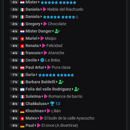
Mister
-3 h
Daniela
Niebla del Riachuelo
-3 h
Daniela
-3 h
Gregory
Chocolate
-3 h
Mister Danger
-4 h
Muriel
Maipo
-4 h
Renata
Felicidad
-4 h
francois
Ataniche
-4 h
Cecile
La Beba
-5 h
Paul Artur
Pura clase
-5 h
ilaria
-7 h
Barbara Baldelli
-7 h
Felia del valle Rodriguez
-7 h
Soleïma
Romance de barrio
-8 h
Chakkaluss
13
-8 h
Khochnav
Lilián
-8 h
Malex
El bulin de la calle Ayacucho
-8 h
Paul
El once (A divertirse)
-9 h