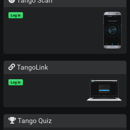
Tango Scan
Log in
TangoLink
Log in
Tango Quiz