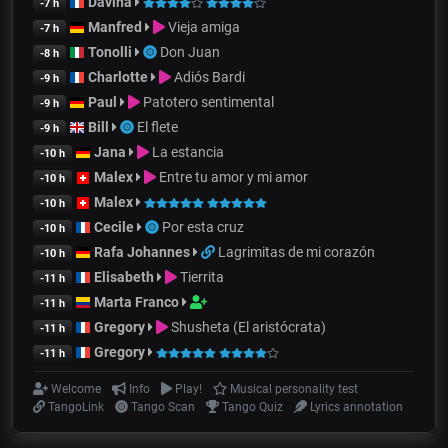
Davina
-7 h
Manfred
Vieja amiga
-7 h
Tonolli
Don Juan
-8 h
Charlotte
Adiós Bardi
-9 h
Paul
Patotero sentimental
-9 h
Bill
El flete
-9 h
Jana
La estancia
-10 h
Malex
Entre tu amor y mi amor
-10 h
Malex
-10 h
Cecile
Por esta cruz
-10 h
Rafa Johannes
Lagrimitas de mi corazón
-10 h
Elisabeth
Tierrita
-11 h
Marta Franco
-11 h
Gregory
Shusheta (El aristócrata)
-11 h
Gregory
-11 h
Welcome
Info
Play!
Musical personality test
TangoLink
Tango Scan
Tango Quiz
Lyrics annotation