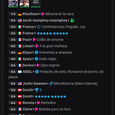
AD
Khochnav
Mírame en la cara
-1 h
sarah mamphey smamphey
-2 h
Franco
Contemporary, Regular, Joy
-2 h
Franco
-2 h
Paul
Collar de amores
-3 h
Lionel
A la gran muñeca
-4 h
Klaus
Volvamos a empezar
-4 h
Ayala
Gallo ciego
-4 h
Davina
Ojos negros
-5 h
ARIEL
Pedacito de cielo, Romance de barrio, Un
-5 h
placer
Justin Dawson
Manoblanca (Mano blanca)
-5 h
David
2
-5 h
David
-5 h
Renata
Remolino
-6 h
Claire
Balada para un loco
-6 h