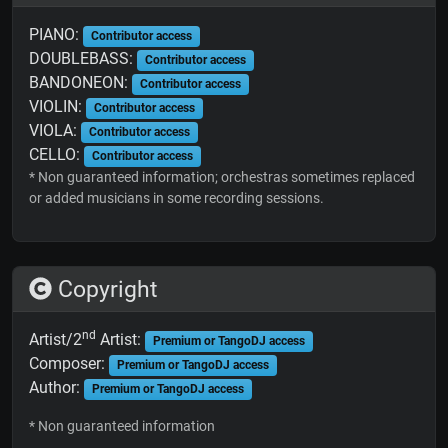
PIANO:
Contributor access
DOUBLEBASS:
Contributor access
BANDONEON:
Contributor access
VIOLIN:
Contributor access
VIOLA:
Contributor access
CELLO:
Contributor access
* Non guaranteed information; orchestras sometimes replaced
or added musicians in some recording sessions.
Copyright
nd
Artist/2
Artist:
Premium or TangoDJ access
Composer:
Premium or TangoDJ access
Author:
Premium or TangoDJ access
* Non guaranteed information