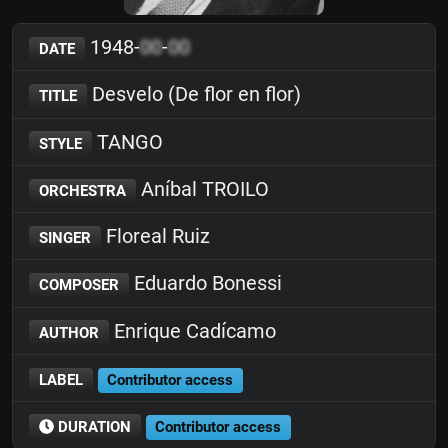
1948-
00
-
00
DATE
Desvelo (De flor en flor)
TITLE
TANGO
STYLE
Aníbal TROILO
ORCHESTRA
Floreal Ruiz
SINGER
Eduardo Bonessi
COMPOSER
Enrique Cadícamo
AUTHOR
LABEL
Contributor access
DURATION
Contributor access