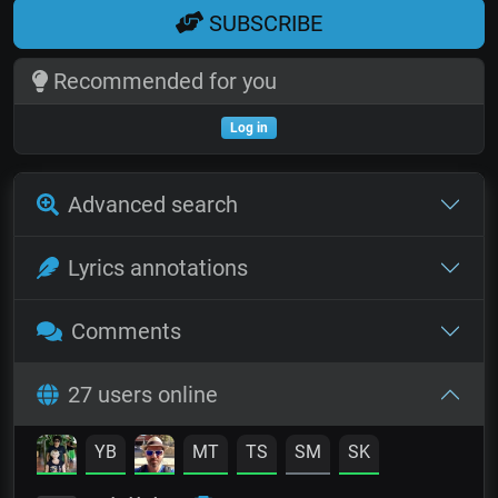
SUBSCRIBE
Recommended for you
Log in
Advanced search
Lyrics annotations
Comments
27 users online
YB
MT
TS
SM
SK