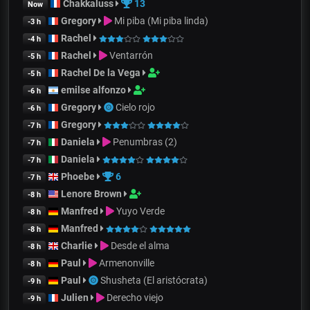
Chakkaluss
13
Now
Gregory
Mi piba (Mi piba linda)
-3 h
Rachel
-4 h
Rachel
Ventarrón
-5 h
Rachel De la Vega
-5 h
emilse alfonzo
-6 h
Gregory
Cielo rojo
-6 h
Gregory
-7 h
Daniela
Penumbras (2)
-7 h
Daniela
-7 h
Phoebe
6
-7 h
Lenore Brown
-8 h
Manfred
Yuyo Verde
-8 h
Manfred
-8 h
Charlie
Desde el alma
-8 h
Paul
Armenonville
-8 h
Paul
Shusheta (El aristócrata)
-9 h
Julien
Derecho viejo
-9 h