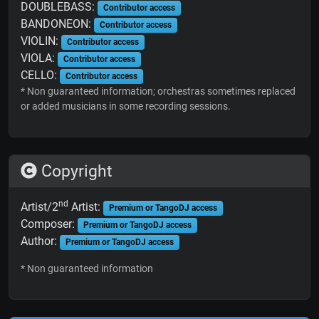
DOUBLEBASS:
Contributor access
BANDONEON:
Contributor access
VIOLIN:
Contributor access
VIOLA:
Contributor access
CELLO:
Contributor access
* Non guaranteed information; orchestras sometimes replaced
or added musicians in some recording sessions.
Copyright
nd
Artist/2
Artist:
Premium or TangoDJ access
Composer:
Premium or TangoDJ access
Author:
Premium or TangoDJ access
* Non guaranteed information