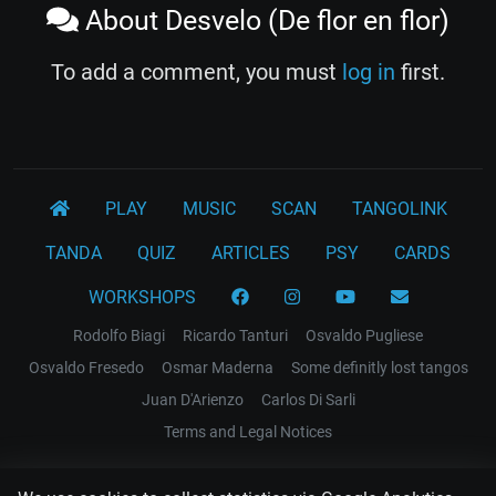
About Desvelo (De flor en flor)
To add a comment, you must
log in
first.
PLAY
MUSIC
SCAN
TANGOLINK
TANDA
QUIZ
ARTICLES
PSY
CARDS
WORKSHOPS
Rodolfo Biagi
Ricardo Tanturi
Osvaldo Pugliese
Osvaldo Fresedo
Osmar Maderna
Some definitly lost tangos
Juan D'Arienzo
Carlos Di Sarli
Terms and Legal Notices
EL RECODO TANGO