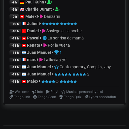
Paul Kuhn
-9 h
Charlie Durant
-9 h
Malex
Danzarín
-9 h
Julien
-10 h
Daniel
Sosiego en la noche
-10 h
Pascal
La sonrisa de mamá
-11 h
Renata
Por la vuelta
-11 h
Juan Manuel
1
-11 h
marc
La lluvia y yo
-11 h
Juan Manuel
Contemporary, Complex, Joy
-11 h
Juan Manuel
-11 h
Malex
-11 h
Welcome
Info
Play!
Musical personality test
TangoLink
Tango Scan
Tango Quiz
Lyrics annotation