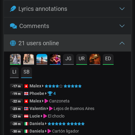
Lyrics annotations
Comments
21 users online
JG
UR
ED
LI
SB
Malex
-17 m
Phoebe
4
-19 m
Malex
Canzoneta
-22 m
Valentin
Lejos de Buenos Aires
-23 m
Lucie
El choclo
-23 m
Daniela
-28 m
Daniela
Cartón ligador
-30 m