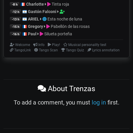
Charlotte
Tinta roja
-8 h
Gastón Falconi
-12 h
ARIEL
Esta noche de luna
-13 h
Gregory
Pabellón de las rosas
-15 h
Paul
Silueta porteña
-16 h
Welcome
Info
Play!
Musical personality test
TangoLink
Tango Scan
Tango Quiz
Lyrics annotation
About Trenzas
To add a comment, you must
log in
first.