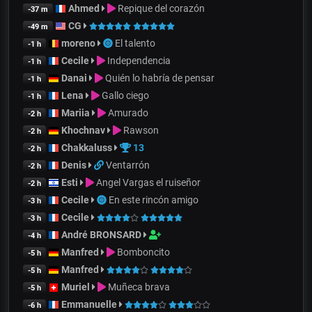
Ahmed
Repique del corazón
-37 m
CG
-49 m
moreno
El talento
-1 h
Cecile
Independencia
-1 h
Danai
Quién lo habría de pensar
-1 h
Lena
Gallo ciego
-1 h
Mariia
Amurado
-2 h
Khochnav
Rawson
-2 h
Chakkaluss
13
-2 h
Denis
Ventarrón
-2 h
Esti
Angel Vargas el ruiseñor
-2 h
Cecile
En este rincón amigo
-3 h
Cecile
-3 h
André BRONSARD
-4 h
Manfred
Bomboncito
-5 h
Manfred
-5 h
Muriel
Muñeca brava
-5 h
Emmanuelle
-6 h