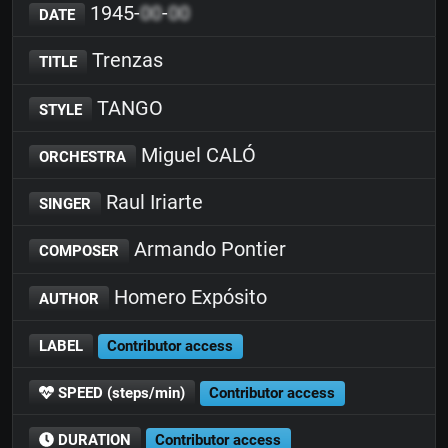
1945-
00
-
00
DATE
Trenzas
TITLE
TANGO
STYLE
Miguel CALÓ
ORCHESTRA
Raul Iriarte
SINGER
Armando Pontier
COMPOSER
Homero Expósito
AUTHOR
LABEL
Contributor access
SPEED (steps/min)
Contributor access
DURATION
Contributor access