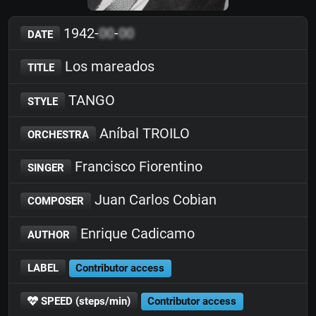
1942-
00
-
00
DATE
Los mareados
TITLE
TANGO
STYLE
Aníbal TROILO
ORCHESTRA
Francisco Fiorentino
SINGER
Juan Carlos Cobian
COMPOSER
Enrique Cadicamo
AUTHOR
LABEL
Contributor access
SPEED (steps/min)
Contributor access