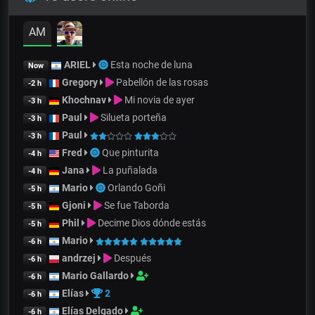
AM
ARIEL
Esta noche de luna
Now
Gregory
Pabellón de las rosas
-2 h
Khochnav
Mi novia de ayer
-3 h
Paul
Silueta porteña
-3 h
Paul
-3 h
Fred
Que pinturita
-4 h
Jana
La puñalada
-4 h
Mario
Orlando Goñi
-5 h
Gjoni
Se fue Taborda
-5 h
Phil
Decime Dios dónde estás
-5 h
Mario
-6 h
andrzej
Después
-6 h
Mario Gallardo
-6 h
Elías
2
-6 h
Elías Delgado
-6 h