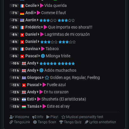
Cecile
Vida querida
-7 h
Andi
Comme il faut
-7 h
Aarón
-7 h
Frédéric
Que importa eso ahora!!!
-8 h
Daniel
Lagrimitas de mi corazón
-8 h
Daniel
-8 h
Davina
Tabaco
-9 h
Pascal
Milonga triste
-9 h
Andy
-10 h
Andy
Adiós muchachos
-11 h
Giorgos
Golden age, Regular, Feeling
-11 h
Pascal
Fuelle azul
-12 h
Andy
En tu corazon
-12 h
Esti
Shusheta (El aristócrata)
-13 h
Tamás
Este es el rey
-13 h
Welcome
Info
Play!
Musical personality test
TangoLink
Tango Scan
Tango Quiz
Lyrics annotation