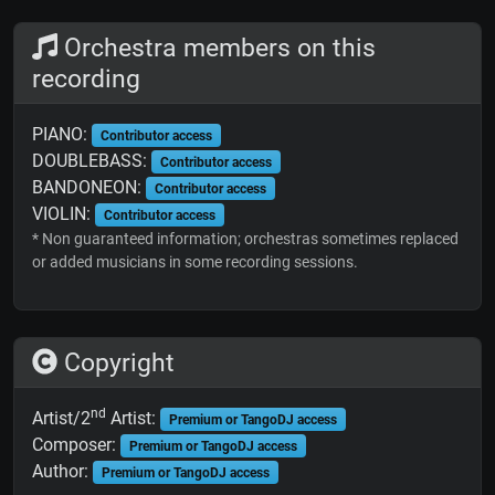
Orchestra members on this
recording
PIANO:
Contributor access
DOUBLEBASS:
Contributor access
BANDONEON:
Contributor access
VIOLIN:
Contributor access
* Non guaranteed information; orchestras sometimes replaced
or added musicians in some recording sessions.
Copyright
nd
Artist/2
Artist:
Premium or TangoDJ access
Composer:
Premium or TangoDJ access
Author:
Premium or TangoDJ access