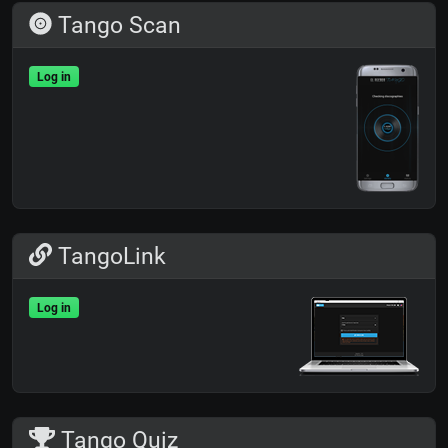
Tango Scan
Log in
TangoLink
Log in
Tango Quiz