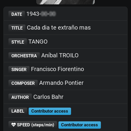
1943-
00
-
00
DATE
Cada dia te extraño mas
TITLE
TANGO
STYLE
Aníbal TROILO
ORCHESTRA
Francisco Fiorentino
SINGER
Armando Pontier
COMPOSER
Carlos Bahr
AUTHOR
LABEL
Contributor access
SPEED (steps/min)
Contributor access