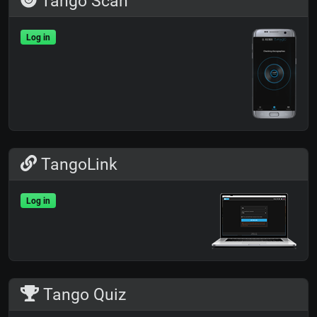
Tango Scan
Log in
TangoLink
Log in
Tango Quiz