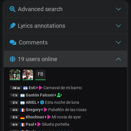
Advanced search
Lyrics annotations
Comments
19 users online
FB
Esti
Carnaval de mi barrio
-34 m
Gastón Falconi
-1 h
ARIEL
Esta noche de luna
-2 h
Gregory
Pabellón de las rosas
-4 h
Khochnav
Mi novia de ayer
-5 h
Paul
Silueta porteña
-6 h