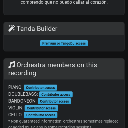
comprendo que no puedo callar al corazón.
Tanda Builder
Premium or TangoDJ access
Orchestra members on this
recording
PIANO:
Contributor access
DOUBLEBASS:
Contributor access
BANDONEON:
Contributor access
VIOLIN:
Contributor access
CELLO:
Contributor access
* Non guaranteed information; orchestras sometimes replaced
or added musicians in some recording sessions.