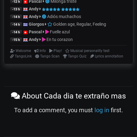
Pascal
Milonga triste
-12 h
Andy
-13 h
Andy
Adiós muchachos
-14 h
Giorgos
Golden age, Regular, Feeling
-14 h
Pascal
Fuelle azul
-14 h
Andy
En tu corazon
-15 h
Welcome
Info
Play!
Musical personality test
TangoLink
Tango Scan
Tango Quiz
Lyrics annotation
About Cada dia te extraño mas
To add a comment, you must
log in
first.