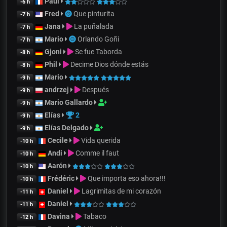
Paul
-6 h
Fred
Que pinturita
-7 h
Jana
La puñalada
-7 h
Mario
Orlando Goñi
-7 h
Gjoni
Se fue Taborda
-8 h
Phil
Decime Dios dónde estás
-8 h
Mario
-9 h
andrzej
Después
-9 h
Mario Gallardo
-9 h
Elías
2
-9 h
Elías Delgado
-9 h
Cecile
Vida querida
-10 h
Andi
Comme il faut
-10 h
Aarón
-10 h
Frédéric
Que importa eso ahora!!!
-10 h
Daniel
Lagrimitas de mi corazón
-11 h
Daniel
-11 h
Davina
Tabaco
-12 h