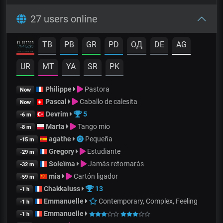
27 users online
TB
PB
GR
PD
OД
DE
AG
UR
MT
YA
SR
PK
Philippe
Pastora
Now
Pascal
Caballo de calesita
Now
Devrim
5
-6 m
Marta
Tango mio
-8 m
agathe
Pequeña
-15 m
Gregory
Estudiante
-29 m
Soleïma
Jamás retornarás
-32 m
mia
Cartón ligador
-59 m
Chakkaluss
13
-1 h
Emmanuelle
Contemporary, Complex, Feeling
-1 h
Emmanuelle
-1 h