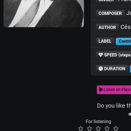
Ju
COMPOSER
Cés
AUTHOR
LABEL
Contri
SPEED (steps
DURATION
Listen on
Play!
Do you like t
For listening