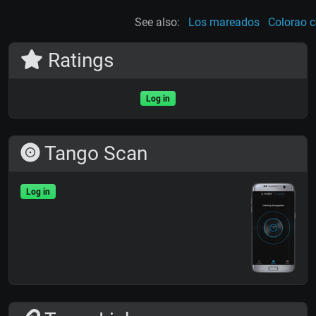
See also:
Los mareados
Colorao c
Ratings
Log in
Tango Scan
Log in