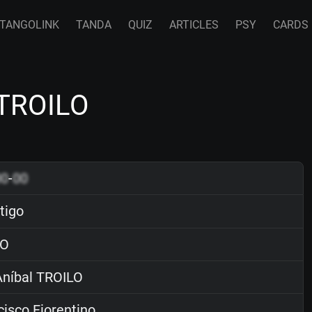
TANGOLINK
TANDA
QUIZ
ARTICLES
PSY
CARDS
 TROILO
00
-
00
tigo
O
níbal TROILO
isco Fiorentino