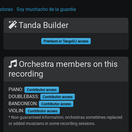
olorao
Soy muchacho de la guardia
Tanda Builder
Premium or TangoDJ access
Orchestra members on this
recording
PIANO:
Contributor access
DOUBLEBASS:
Contributor access
BANDONEON:
Contributor access
VIOLIN:
Contributor access
* Non guaranteed information; orchestras sometimes replaced
or added musicians in some recording sessions.