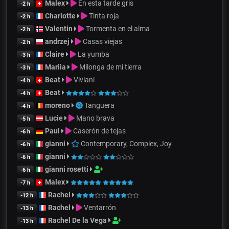
Malex
En esta tarde gris
-2 h
Charlotte
Tinta roja
-2 h
Valentin
Tormenta en el alma
-2 h
andrzej
Casas viejas
-2 h
Claire
La yumba
-3 h
Mariia
Milonga de mi tierra
-3 h
Beat
Viviani
-4 h
Beat
-4 h
moreno
Tanguera
-4 h
Lucie
Mano brava
-5 h
Paul
Caserón de tejas
-6 h
gianni
Contemporary, Complex, Joy
-6 h
gianni
-6 h
gianni rosetti
-6 h
Malex
-7 h
Rachel
-12 h
Rachel
Ventarrón
-13 h
Rachel De la Vega
-13 h