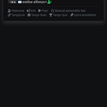
emilse alfonzo
-14 h
Welcome
Info
Play!
Musical personality test
TangoLink
Tango Scan
Tango Quiz
Lyrics annotation