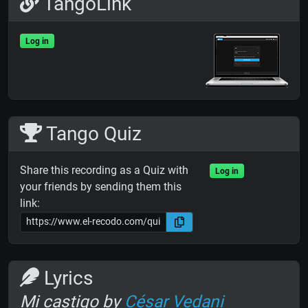
TangoLink
Log in
Tango Quiz
Share this recording as a Quiz with
Log in
your friends by sending them this
link:
Lyrics
Mi castigo by
César Vedani