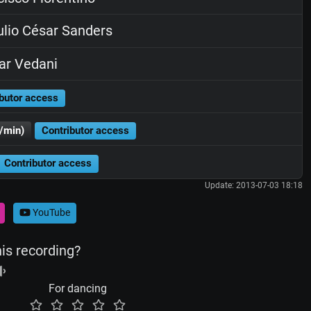
lio César Sanders
ar Vedani
butor access
/min)
Contributor access
Contributor access
Update: 2013-07-03 18:18
YouTube
his recording?
For dancing