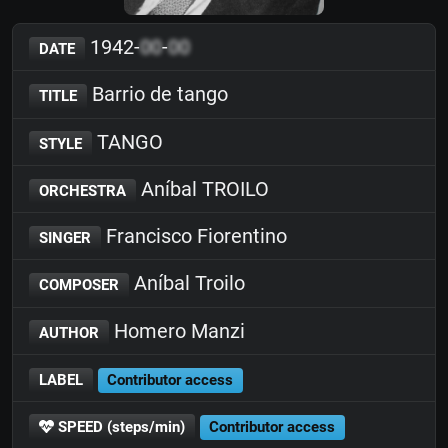
1942-
00
-
00
DATE
Barrio de tango
TITLE
TANGO
STYLE
Aníbal TROILO
ORCHESTRA
Francisco Fiorentino
SINGER
Aníbal Troilo
COMPOSER
Homero Manzi
AUTHOR
LABEL
Contributor access
SPEED (steps/min)
Contributor access