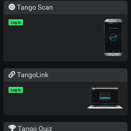
Tango Scan
Log in
TangoLink
Log in
Tango Quiz