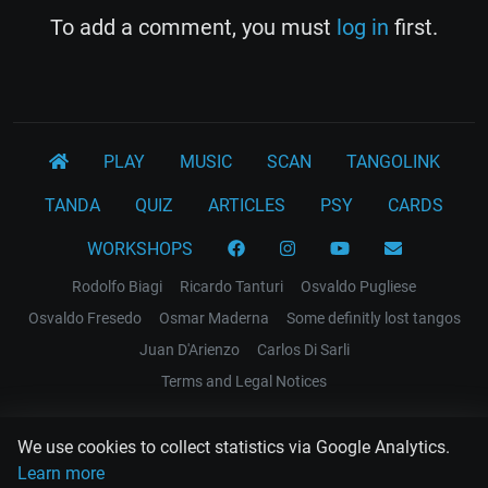
To add a comment, you must
log in
first.
PLAY
MUSIC
SCAN
TANGOLINK
TANDA
QUIZ
ARTICLES
PSY
CARDS
WORKSHOPS
Rodolfo Biagi
Ricardo Tanturi
Osvaldo Pugliese
Osvaldo Fresedo
Osmar Maderna
Some definitly lost tangos
Juan D'Arienzo
Carlos Di Sarli
Terms and Legal Notices
EL RECODO TANGO
We use cookies to collect statistics via Google Analytics.
Design Web: Gregory DIAZ
Learn more