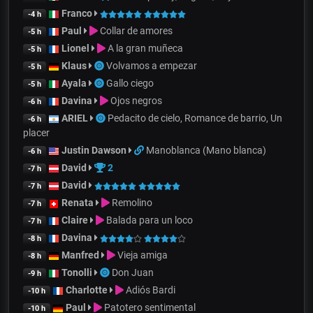
Franco
-4 h
Paul
Collar de amores
-5 h
Lionel
A la gran muñeca
-5 h
Klaus
Volvamos a empezar
-5 h
Ayala
Gallo ciego
-5 h
Davina
Ojos negros
-6 h
ARIEL
Pedacito de cielo, Romance de barrio, Un
-6 h
placer
Justin Dawson
Manoblanca (Mano blanca)
-6 h
David
2
-7 h
David
-7 h
Renata
Remolino
-7 h
Claire
Balada para un loco
-7 h
Davina
-8 h
Manfred
Vieja amiga
-8 h
Tonolli
Don Juan
-9 h
Charlotte
Adiós Bardi
-10 h
Paul
Patotero sentimental
-10 h