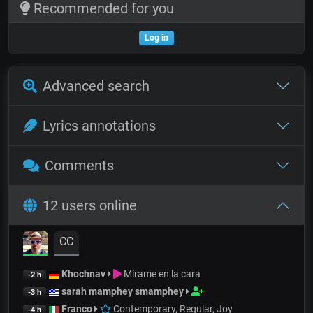
Recommended for you
Log in
Advanced search
Lyrics annotations
Comments
12 users online
CC
Khochnav
Mírame en la cara
-2 h
sarah mamphey smamphey
-3 h
Franco
Contemporary, Regular, Joy
-4 h