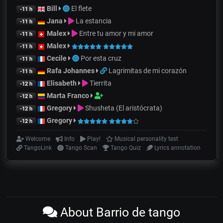
Bill
El flete
-11 h
Jana
La estancia
-11 h
Malex
Entre tu amor y mi amor
-11 h
Malex
-11 h
Cecile
Por esta cruz
-11 h
Rafa Johannes
Lagrimitas de mi corazón
-11 h
Elisabeth
Tierrita
-12 h
Marta Franco
-12 h
Gregory
Shusheta (El aristócrata)
-12 h
Gregory
-12 h
Welcome
Info
Play!
Musical personality test
TangoLink
Tango Scan
Tango Quiz
Lyrics annotation
About Barrio de tango