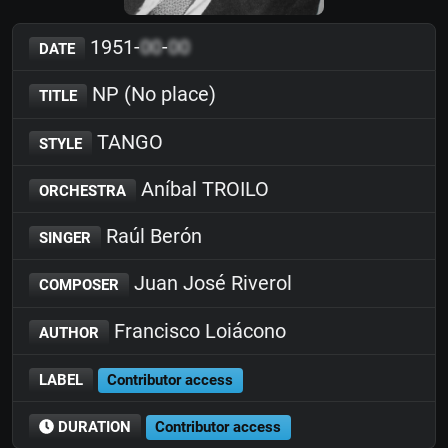
1951-
00
-
00
DATE
NP (No place)
TITLE
TANGO
STYLE
Aníbal TROILO
ORCHESTRA
Raúl Berón
SINGER
Juan José Riverol
COMPOSER
Francisco Loiácono
AUTHOR
LABEL
Contributor access
DURATION
Contributor access