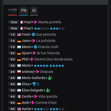
PN
IG
Paul
Silueta porteña
-12 m
Paul
-15 m
Fred
Que pinturita
-1 h
Jana
La puñalada
-1 h
Mario
Orlando Goñi
-1 h
Gjoni
Se fue Taborda
-2 h
Phil
Decime Dios dónde estás
-2 h
Mario
-2 h
andrzej
Después
-2 h
Mario Gallardo
-3 h
Elías
2
-3 h
Elías Delgado
-3 h
Cecile
Vida querida
-4 h
Andi
Comme il faut
-4 h
Aarón
-4 h