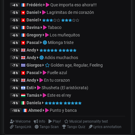
Frédéric
Que importa eso ahora!!!
-4 h
Daniel
Lagrimitas de mi corazón
-5 h
Daniel
-5 h
Davina
Tabaco
-6 h
Gregory
Los muñequitos
-6 h
Pascal
Milonga triste
-6 h
Andy
-7 h
Andy
Adiós muchachos
-7 h
Giorgos
Golden age, Regular, Feeling
-7 h
Pascal
Fuelle azul
-8 h
Andy
En tu corazon
-9 h
Esti
Shusheta (El aristócrata)
-9 h
Tamás
Este es el rey
-9 h
Daniela
-9 h
Ahmed
Punto y banca
-10 h
Welcome
Info
Play!
Musical personality test
TangoLink
Tango Scan
Tango Quiz
Lyrics annotation