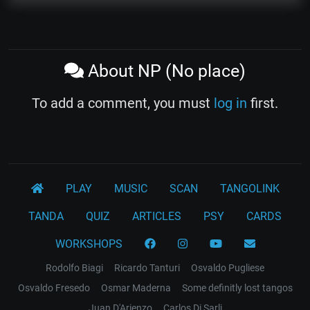
About NP (No place)
To add a comment, you must
log in
first.
PLAY
MUSIC
SCAN
TANGOLINK
TANDA
QUIZ
ARTICLES
PSY
CARDS
WORKSHOPS
Rodolfo Biagi
Ricardo Tanturi
Osvaldo Pugliese
Osvaldo Fresedo
Osmar Maderna
Some definitly lost tangos
Juan D'Arienzo
Carlos Di Sarli