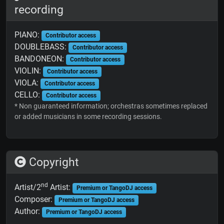
recording
PIANO:
Contributor access
DOUBLEBASS:
Contributor access
BANDONEON:
Contributor access
VIOLIN:
Contributor access
VIOLA:
Contributor access
CELLO:
Contributor access
* Non guaranteed information; orchestras sometimes replaced
or added musicians in some recording sessions.
Copyright
nd
Artist/2
Artist:
Premium or TangoDJ access
Composer:
Premium or TangoDJ access
Author:
Premium or TangoDJ access