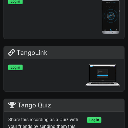
Log in
TangoLink
Log in
Tango Quiz
Share this recording as a Quiz with
Log in
your friends by sending them this