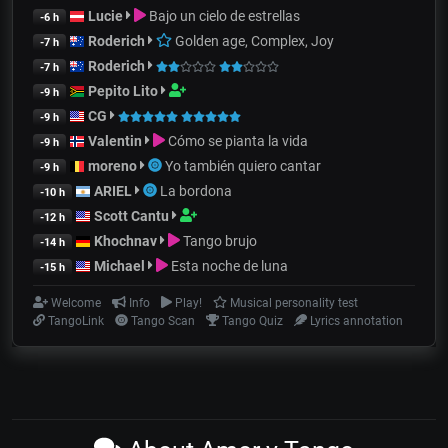
Lucie
Bajo un cielo de estrellas
-6 h
Roderich
Golden age, Complex, Joy
-7 h
Roderich
-7 h
Pepito Lito
-9 h
CG
-9 h
Valentin
Cómo se pianta la vida
-9 h
moreno
Yo también quiero cantar
-9 h
ARIEL
La bordona
-10 h
Scott Cantu
-12 h
Khochnav
Tango brujo
-14 h
Michael
Esta noche de luna
-15 h
Welcome
Info
Play!
Musical personality test
TangoLink
Tango Scan
Tango Quiz
Lyrics annotation