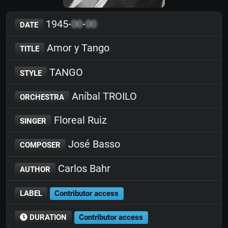
1945-
00
-
00
DATE
Amor y Tango
TITLE
TANGO
STYLE
Aníbal TROILO
ORCHESTRA
Floreal Ruiz
SINGER
José Basso
COMPOSER
Carlos Bahr
AUTHOR
LABEL
Contributor access
DURATION
Contributor access