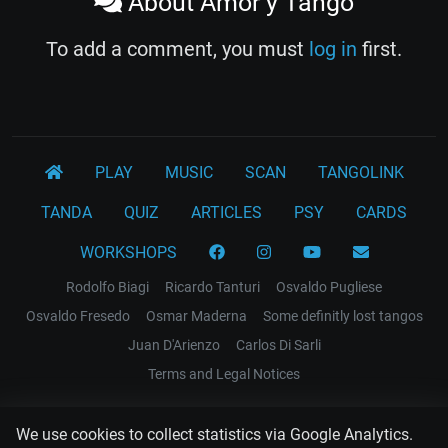
About Amor y Tango
To add a comment, you must
log in
first.
PLAY
MUSIC
SCAN
TANGOLINK
TANDA
QUIZ
ARTICLES
PSY
CARDS
WORKSHOPS
Rodolfo Biagi
Ricardo Tanturi
Osvaldo Pugliese
Osvaldo Fresedo
Osmar Maderna
Some definitly lost tangos
Juan D'Arienzo
Carlos Di Sarli
Terms and Legal Notices
EL RECODO TANGO
We use cookies to collect statistics via Google Analytics.