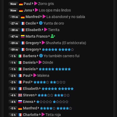
Paul
Zorro gris
Now
Jana
Los ojos más lindos
Now
Manfred
La abandoné y no sabía
-19 m
Cecile
Yunta de oro
-27 m
Elisabeth
Tierrita
-38 m
Marta Franco
-47 m
Gregory
Shusheta (El aristócrata)
-59 m
Gregory
-59 m
Barbera
Yo también carrero fui
-1 h
Daniela
Dónde
-1 h
Daniela
-1 h
Paul
Malena
-2 h
Paul
-2 h
Elisabeth
-2 h
Steven
-4 h
Елена
-4 h
Manfred
-5 h
Charlotte
Tinta roja
-5 h