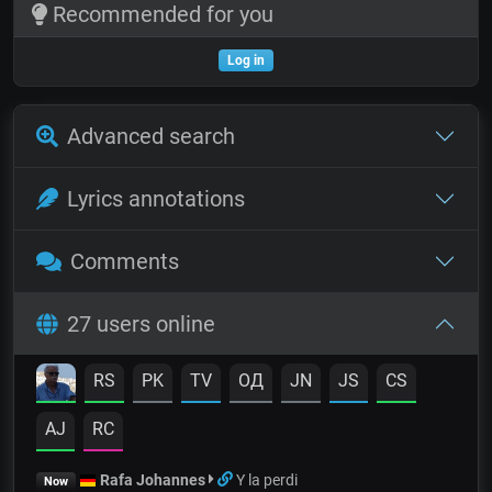
Recommended for you
Log in
Advanced search
Lyrics annotations
Comments
27 users online
RS
PK
TV
OД
JN
JS
CS
AJ
RC
Rafa Johannes
Y la perdi
Now