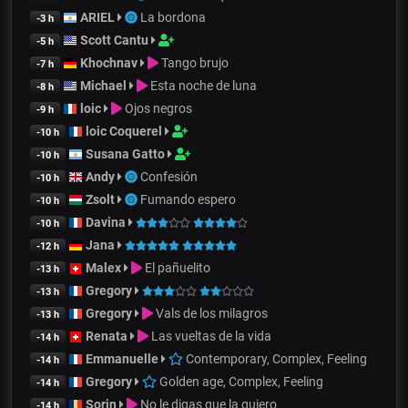
ARIEL
La bordona
-3 h
Scott Cantu
-5 h
Khochnav
Tango brujo
-7 h
Michael
Esta noche de luna
-8 h
loic
Ojos negros
-9 h
loic Coquerel
-10 h
Susana Gatto
-10 h
Andy
Confesión
-10 h
Zsolt
Fumando espero
-10 h
Davina
-10 h
Jana
-12 h
Malex
El pañuelito
-13 h
Gregory
-13 h
Gregory
Vals de los milagros
-13 h
Renata
Las vueltas de la vida
-14 h
Emmanuelle
Contemporary, Complex, Feeling
-14 h
Gregory
Golden age, Complex, Feeling
-14 h
Sorin
No le digas que la quiero
-14 h