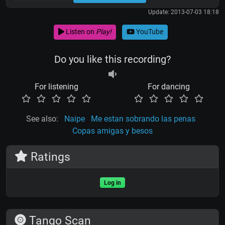
Update: 2013-07-03 18:18
Listen on
Play!
YouTube
Do you like this recording?
For listening
For dancing
See also:
Naipe
Me estan sobrando las penas
Copas amigas y besos
Ratings
Log in
Tango Scan