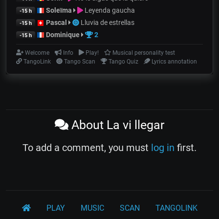
Soleïma
Leyenda gaucha
-15 h
Pascal
Lluvia de estrellas
-15 h
Dominique
2
-15 h
Welcome
Info
Play!
Musical personality test
TangoLink
Tango Scan
Tango Quiz
Lyrics annotation
About La vi llegar
To add a comment, you must
log in
first.
PLAY
MUSIC
SCAN
TANGOLINK