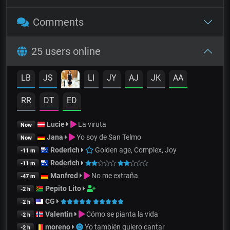
Comments
25 users online
LB
JS
LI
JY
AJ
JK
AA
RR
DT
ED
Lucie
La viruta
Now
Jana
Yo soy de San Telmo
Now
Roderich
Golden age, Complex, Joy
-11 m
Roderich
-11 m
Manfred
No me extraña
-47 m
Pepito Lito
-2 h
CG
-2 h
Valentin
Cómo se pianta la vida
-2 h
moreno
Yo también quiero cantar
-2 h