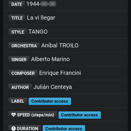
1944-
00
-
00
DATE
La vi llegar
TITLE
TANGO
STYLE
Aníbal TROILO
ORCHESTRA
Alberto Marino
SINGER
Enrique Francini
COMPOSER
Julián Centeya
AUTHOR
LABEL
Contributor access
SPEED (steps/min)
Contributor access
DURATION
Contributor access