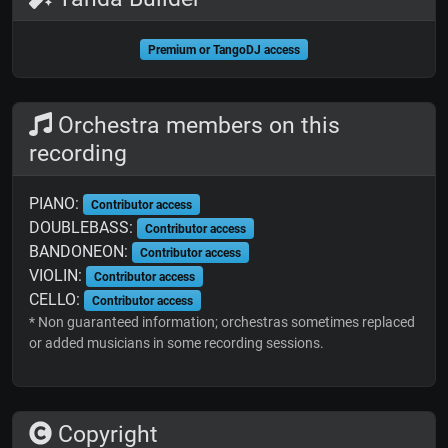
Premium or TangoDJ access
Orchestra members on this
recording
PIANO:
Contributor access
DOUBLEBASS:
Contributor access
BANDONEON:
Contributor access
VIOLIN:
Contributor access
CELLO:
Contributor access
* Non guaranteed information; orchestras sometimes replaced
or added musicians in some recording sessions.
Copyright