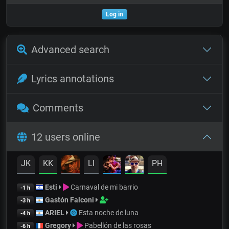
Log in
Advanced search
Lyrics annotations
Comments
12 users online
JK
KK
LI
PH
Esti
Carnaval de mi barrio
-1 h
Gastón Falconi
-3 h
ARIEL
Esta noche de luna
-4 h
Gregory
Pabellón de las rosas
-6 h