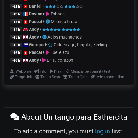
Daniel
-12 h
Davina
Tabaco
-13 h
Pascal
Milonga triste
-14 h
Andy
-14 h
Andy
Adiós muchachos
-15 h
Giorgos
Golden age, Regular, Feeling
-15 h
Pascal
Fuelle azul
-16 h
Andy
En tu corazon
-16 h
Welcome
Info
Play!
Musical personality test
TangoLink
Tango Scan
Tango Quiz
Lyrics annotation
About Un tango para Esthercita
To add a comment, you must
log in
first.