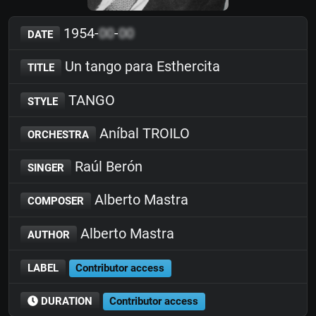
1954-
00
-
00
DATE
Un tango para Esthercita
TITLE
TANGO
STYLE
Aníbal TROILO
ORCHESTRA
Raúl Berón
SINGER
Alberto Mastra
COMPOSER
Alberto Mastra
AUTHOR
LABEL
Contributor access
DURATION
Contributor access