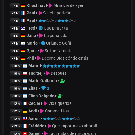
Khochnav
Mi novia de ayer
-7 h
Paul
Silueta porteña
-7 h
Paul
-7 h
Fred
Que pinturita
-8 h
Jana
La puñalada
-8 h
Mario
Orlando Goñi
-9 h
Gjoni
Se fue Taborda
-9 h
Phil
Decime Dios dónde estás
-9 h
Mario
-10 h
andrzej
Después
-10 h
Mario Gallardo
-10 h
Elías
2
-10 h
Elías Delgado
-10 h
Cecile
Vida querida
-12 h
Andi
Comme il faut
-12 h
Aarón
-12 h
Frédéric
Que importa eso ahora!!!
-12 h
Daniel
Lagrimitas de mi corazón
-12 h