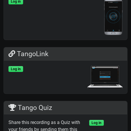
Log in
TangoLink
Log in
Tango Quiz
Share this recording as a Quiz with
Log in
your friends by sending them this