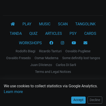
PLAY
MUSIC
SCAN
TANGOLINK
TANDA
QUIZ
ARTICLES
PSY
CARDS
WORKSHOPS
Rodolfo Biagi
Ricardo Tanturi
Osvaldo Pugliese
Osvaldo Fresedo
Osmar Maderna
Some definitly lost tangos
Juan D'Arienzo
Carlos Di Sarli
Terms and Legal Notices
EL RECODO TANGO
We use cookies to collect statistics via Google Analytics.
Design Web: Gregory DIAZ
Learn more
Accept
Decline