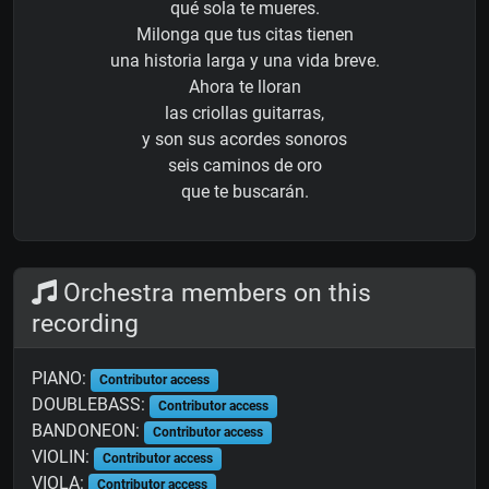
qué sola te mueres.
Milonga que tus citas tienen
una historia larga y una vida breve.
Ahora te lloran
las criollas guitarras,
y son sus acordes sonoros
seis caminos de oro
que te buscarán.
Orchestra members on this
recording
PIANO:
Contributor access
DOUBLEBASS:
Contributor access
BANDONEON:
Contributor access
VIOLIN:
Contributor access
VIOLA:
Contributor access