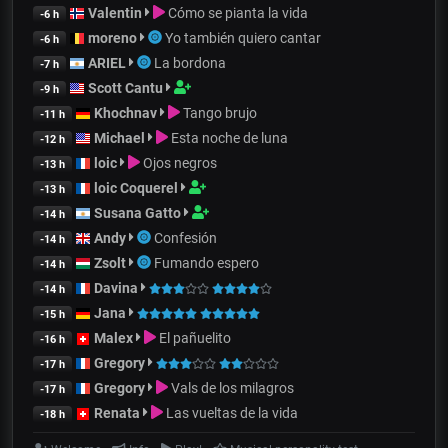
Valentin
Cómo se pianta la vida
-6 h
moreno
Yo también quiero cantar
-6 h
ARIEL
La bordona
-7 h
Scott Cantu
-9 h
Khochnav
Tango brujo
-11 h
Michael
Esta noche de luna
-12 h
loic
Ojos negros
-13 h
loic Coquerel
-13 h
Susana Gatto
-14 h
Andy
Confesión
-14 h
Zsolt
Fumando espero
-14 h
Davina
-14 h
Jana
-15 h
Malex
El pañuelito
-16 h
Gregory
-17 h
Gregory
Vals de los milagros
-17 h
Renata
Las vueltas de la vida
-18 h