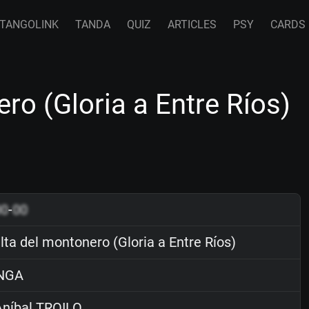
TANGOLINK
TANDA
QUIZ
ARTICLES
PSY
CARDS
ro (Gloria a Entre Ríos)
00
-
00
lta del montonero (Gloria a Entre Ríos)
NGA
níbal TROILO