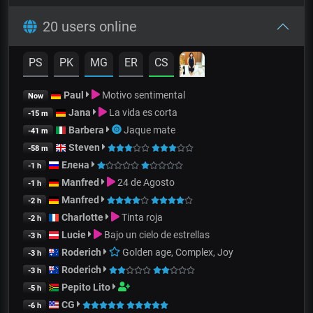
20 users online
PS
PK
MG
ER
CS
Paul
Motivo sentimental
Now
Jana
La vida es corta
-15 m
Barbera
Jaque mate
-41 m
Steven
-58 m
Елена
-1 h
Manfred
24 de Agosto
-1 h
Manfred
-2 h
Charlotte
Tinta roja
-2 h
Lucie
Bajo un cielo de estrellas
-3 h
Roderich
Golden age, Complex, Joy
-3 h
Roderich
-3 h
Pepito Lito
-5 h
CG
-6 h