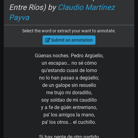
Entre Ríos) by
Claudio Martínez
Payva
Select the word or extract your want to annotate.
Submit an annotation
Güenas noches. Pedro Argüello,
un escapao… no sé cómo
qu’estando cuasi de lomo
no lo han pasao a degüello;
de un galope sin resuello
me trujo mi doradillo,
soy soldao de mi caudillo
y a fe de güén entrerriano,
pa’ los amigos la mano,
pa’ los otros... el cuchillo.
Si hay gente de otro partido