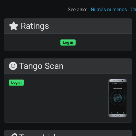
See also:
Ni más ni menos
Ch
Ratings
Log in
Tango Scan
Log in