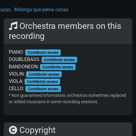
uzas
Milonga que peina canas
Orchestra members on this
recording
PIANO:
Contributor access
DOUBLEBASS:
Contributor access
BANDONEON:
Contributor access
VIOLIN:
Contributor access
VIOLA:
Contributor access
CELLO:
Contributor access
* Non guaranteed information; orchestras sometimes replaced
or added musicians in some recording sessions.
Copyright