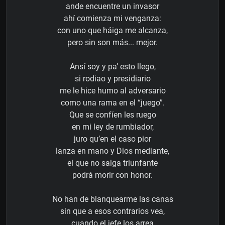
ande encuentre un invasor
ahí comienza mi venganza:
con uno que háiga me alcanza,
pero sin son más... mejor.
Ansí soy y pa’ esto llego,
si rodiao y presidiario
me le hice humo al adversario
como una rama en el “juego”.
Que se confíen les ruego
en mi ley de rumbiador,
juro qu’en el caso pior
lanza en mano y Dios mediante,
el que no salga triunfante
podrá morir con honor.
No han de blanquearme las canas
sin que a esos contrarios vea,
cuando el jefe los arrea