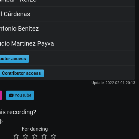
l Cárdenas
tonio Benítez
dio Martínez Payva
butor access
Contributor access
Update: 2022-02-01 20:13
YouTube
his recording?
For dancing