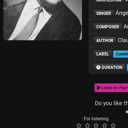
Ánge
SINGER
An
COMPOSER
Clau
AUTHOR
LABEL
Contri
DURATION
Listen on
Play!
Do you like t
For listening