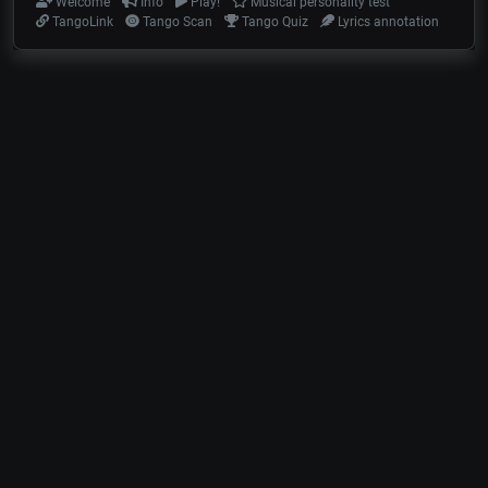
Welcome
Info
Play!
Musical personality test
TangoLink
Tango Scan
Tango Quiz
Lyrics annotation