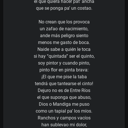
el que quiera hacer pat’ ancha
que se ponga pa’ un costao.
No crean que los provoca
un zafao de nacimiento,
ande más peligro siento
menos me gasto de boca.
Naide sabe a quién le toca
si hay “quintada” ser el quinto,
soy pintor y cuando pinto,
pinto flor en pinta brava:
¡El que me pise la taba
tendrá que tantearse el cinto!
Dejuro no es de Entre Ríos
el que suponga que abuso,
Dios o Mandiga me puso
como un tapial pa’ los míos.
Ranchos y campos vacíos
han sublevao mi dolor,