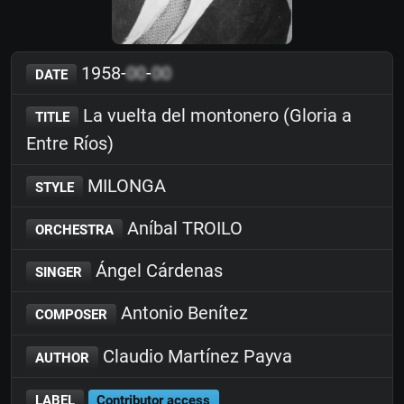
1958-
00
-
00
DATE
La vuelta del montonero (Gloria a
TITLE
Entre Ríos)
MILONGA
STYLE
Aníbal TROILO
ORCHESTRA
Ángel Cárdenas
SINGER
Antonio Benítez
COMPOSER
Claudio Martínez Payva
AUTHOR
LABEL
Contributor access