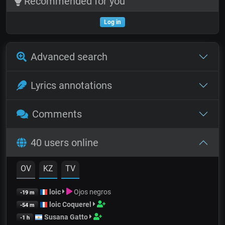
Recommended for you
Log in
Advanced search
Lyrics annotations
Comments
40 users online
OV
KZ
TV
loic
Ojos negros
-19 m
loic Coquerel
-54 m
Susana Gatto
-1 h