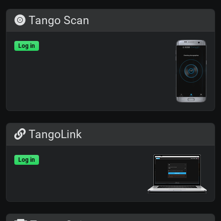
Tango Scan
Log in
TangoLink
Log in