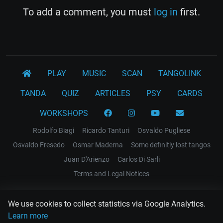
To add a comment, you must
log in
first.
PLAY
MUSIC
SCAN
TANGOLINK
TANDA
QUIZ
ARTICLES
PSY
CARDS
WORKSHOPS
Rodolfo Biagi
Ricardo Tanturi
Osvaldo Pugliese
Osvaldo Fresedo
Osmar Maderna
Some definitly lost tangos
Juan D'Arienzo
Carlos Di Sarli
Terms and Legal Notices
EL RECODO TANGO
We use cookies to collect statistics via Google Analytics.
Design Web: Gregory DIAZ
Learn more