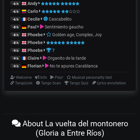
Andy
-6 h
Carlo
-6 h
Cecile
Cascabelito
-6 h
Paul
Sentimiento gaucho
-8 h
Phoebe
Golden age, Complex, Joy
-8 h
Phoebe
-8 h
Phoebe
7
-9 h
Claire
Organito de la tarde
-9 h
Florian
No te apures Carablanca
-9 h
Welcome
Info
Play!
Musical personality test
TangoLink
Tango Scan
Tango Quiz
Lyrics annotation
About La vuelta del montonero
(Gloria a Entre Ríos)