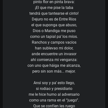
pinto flor en pinta brava:
¡El que me pise la taba
tendrá que tantearse el cinto!
Dejuro no es de Entre Ríos
el que suponga que abuso,
Dios o Mandiga me puso
como un tapial pa’ los míos.
Ranchos y campos vacíos
han sublevao mi dolor,
ande encuentre un invasor
ahí comienza mi venganza:
con uno que háiga me alcanza,
pero sin son más... mejor.
Ansí soy y pa’ esto llego,
si rodiao y presidiario
me le hice humo al adversario
como una rama en el “juego”.
Que se confíen les ruego