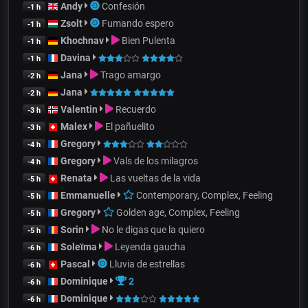
Andy
Confesión
-1 h
Zsolt
Fumando espero
-1 h
Khochnav
Bien Pulenta
-1 h
Davina
-1 h
Jana
Trago amargo
-2 h
Jana
-2 h
Valentin
Recuerdo
-3 h
Malex
El pañuelito
-3 h
Gregory
-4 h
Gregory
Vals de los milagros
-4 h
Renata
Las vueltas de la vida
-5 h
Emmanuelle
Contemporary, Complex, Feeling
-5 h
Gregory
Golden age, Complex, Feeling
-5 h
Sorin
No le digas que la quiero
-5 h
Soleïma
Leyenda gaucha
-6 h
Pascal
Lluvia de estrellas
-6 h
Dominique
2
-6 h
Dominique
-6 h