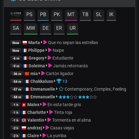
PS
PB
PK
MT
TB
SL
IK
SA
MW
DE
ER
UR
Marta
Que no sepan las estrellas
Now
Philippe
Naipe
Now
Gregory
Estudiante
-6 m
Soleïma
Jamás retornarás
-9 m
mia
Cartón ligador
-36 m
Chakkaluss
13
-54 m
Emmanuelle
Contemporary, Complex, Feeling
-57 m
Emmanuelle
-58 m
Malex
En esta tarde gris
-1 h
Charlotte
Tinta roja
-1 h
Valentin
Tormenta en el alma
-1 h
andrzej
Casas viejas
-2 h
Claire
La yumba
-2 h