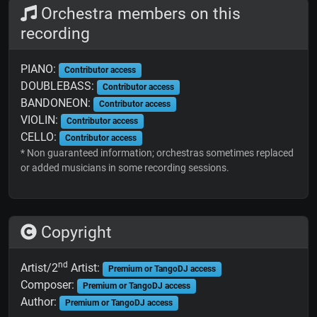
Orchestra members on this
recording
PIANO:
Contributor access
DOUBLEBASS:
Contributor access
BANDONEON:
Contributor access
VIOLIN:
Contributor access
CELLO:
Contributor access
* Non guaranteed information; orchestras sometimes replaced
or added musicians in some recording sessions.
Copyright
nd
Artist/2
Artist:
Premium or TangoDJ access
Composer:
Premium or TangoDJ access
Author:
Premium or TangoDJ access