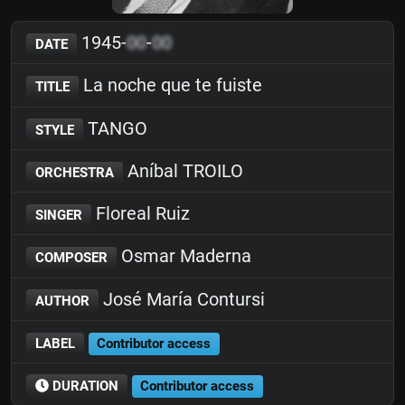
1945-
00
-
00
DATE
La noche que te fuiste
TITLE
TANGO
STYLE
Aníbal TROILO
ORCHESTRA
Floreal Ruiz
SINGER
Osmar Maderna
COMPOSER
José María Contursi
AUTHOR
LABEL
Contributor access
DURATION
Contributor access