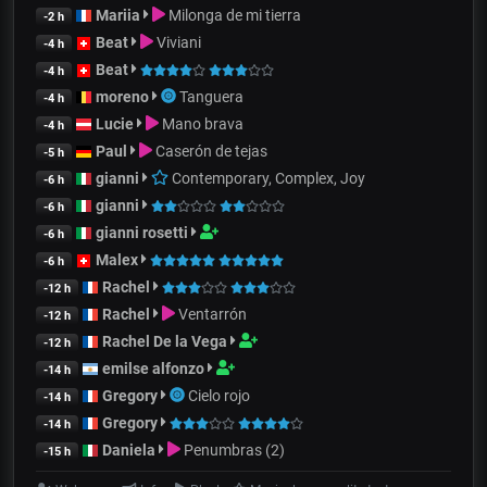
Mariia
Milonga de mi tierra
-2 h
Beat
Viviani
-4 h
Beat
-4 h
moreno
Tanguera
-4 h
Lucie
Mano brava
-4 h
Paul
Caserón de tejas
-5 h
gianni
Contemporary, Complex, Joy
-6 h
gianni
-6 h
gianni rosetti
-6 h
Malex
-6 h
Rachel
-12 h
Rachel
Ventarrón
-12 h
Rachel De la Vega
-12 h
emilse alfonzo
-14 h
Gregory
Cielo rojo
-14 h
Gregory
-14 h
Daniela
Penumbras (2)
-15 h