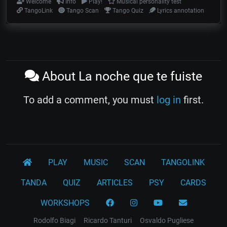
Welcome
Info
Play!
Musical personality test
TangoLink
Tango Scan
Tango Quiz
Lyrics annotation
About La noche que te fuiste
To add a comment, you must
log in
first.
PLAY
MUSIC
SCAN
TANGOLINK
TANDA
QUIZ
ARTICLES
PSY
CARDS
WORKSHOPS
Rodolfo Biagi
Ricardo Tanturi
Osvaldo Pugliese