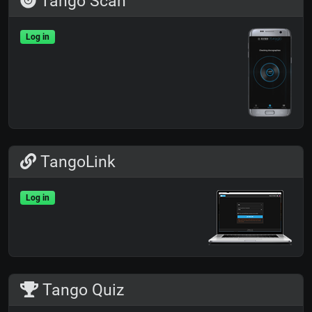
Tango Scan
Log in
TangoLink
Log in
Tango Quiz