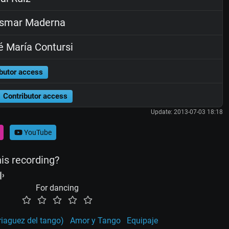
smar Maderna
 María Contursi
butor access
Contributor access
Update: 2013-07-03 18:18
YouTube
his recording?
For dancing
riaguez del tango)
Amor y Tango
Equipaje