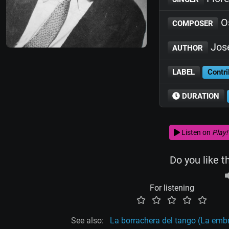
O
COMPOSER
José
AUTHOR
LABEL
Contri
DURATION
Listen on
Play!
Do you like t
For listening
See also:
La borrachera del tango (La emb