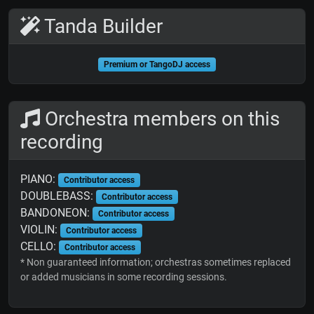
Tanda Builder
Premium or TangoDJ access
Orchestra members on this
recording
PIANO:
Contributor access
DOUBLEBASS:
Contributor access
BANDONEON:
Contributor access
VIOLIN:
Contributor access
CELLO:
Contributor access
* Non guaranteed information; orchestras sometimes replaced
or added musicians in some recording sessions.