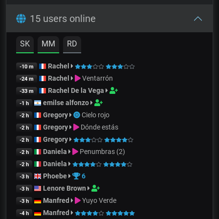
15 users online
SK
MM
RD
Rachel
-10 m
Rachel
Ventarrón
-24 m
Rachel De la Vega
-33 m
emilse alfonzo
-1 h
Gregory
Cielo rojo
-2 h
Gregory
Dónde estás
-2 h
Gregory
-2 h
Daniela
Penumbras (2)
-2 h
Daniela
-2 h
Phoebe
6
-3 h
Lenore Brown
-3 h
Manfred
Yuyo Verde
-3 h
Manfred
-4 h