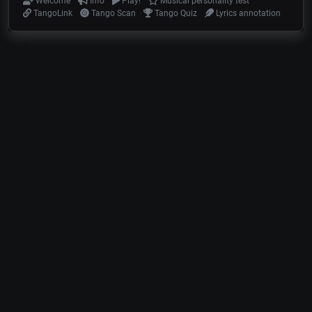
Welcome
Info
Play!
Musical personality test
TangoLink
Tango Scan
Tango Quiz
Lyrics annotation