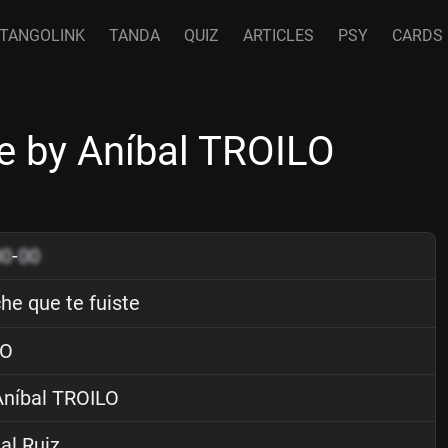
TANGOLINK
TANDA
QUIZ
ARTICLES
PSY
CARDS
te by Aníbal TROILO
00
-
00
he que te fuiste
O
níbal TROILO
al Ruiz