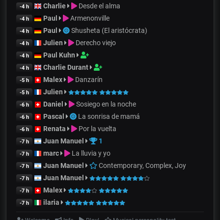
Charlie
Desde el alma
-4 h
Paul
Armenonville
-4 h
Paul
Shusheta (El aristócrata)
-4 h
Julien
Derecho viejo
-4 h
Paul Kuhn
-4 h
Charlie Durant
-4 h
Malex
Danzarín
-5 h
Julien
-5 h
Daniel
Sosiego en la noche
-6 h
Pascal
La sonrisa de mamá
-6 h
Renata
Por la vuelta
-6 h
Juan Manuel
1
-7 h
marc
La lluvia y yo
-7 h
Juan Manuel
Contemporary, Complex, Joy
-7 h
Juan Manuel
-7 h
Malex
-7 h
ilaria
-7 h