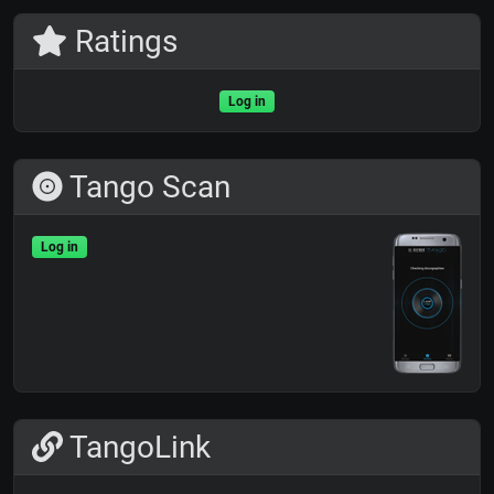
Ratings
Log in
Tango Scan
Log in
TangoLink