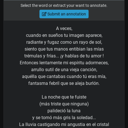
Select the word or extract your want to annotate.
Submit an annotation
A veces,
cuando en sueños tu imagen aparece,
radiante y fugaz como un rayo de sol,
siento que tus manos entibian las mías
trémulas y frías... ¡y hablas de tu amor !
Entonces lentamente mi espíritu adormeces,
arrullo sutil de una vieja canción,
aquélla que cantabas cuando tú eras mía,
fantasma febril que se aleja burlón.
La noche que te fuiste
(más triste que ninguna)
palideció la luna
y se tornó más gris la soledad...
La lluvia castigando mi angustia en el cristal