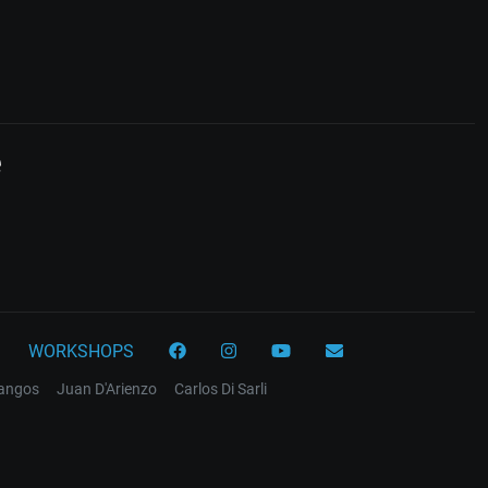
e
WORKSHOPS
tangos
Juan D'Arienzo
Carlos Di Sarli