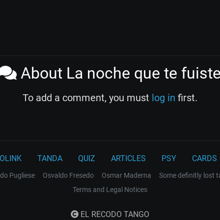
About La noche que te fuist
To add a comment, you must
log in
first.
OLINK
TANDA
QUIZ
ARTICLES
PSY
CARDS
do Pugliese
Osvaldo Fresedo
Osmar Maderna
Some definitly lost 
Terms and Legal Notices
EL RECODO TANGO