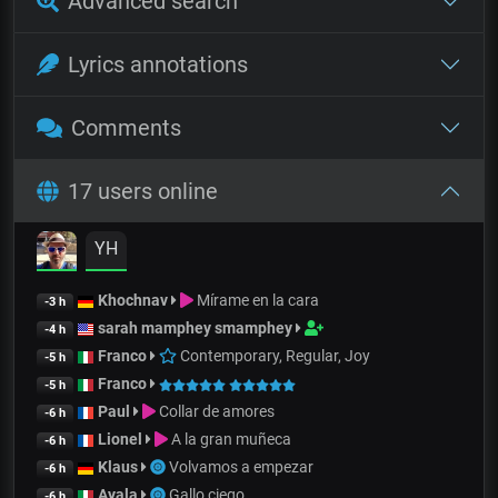
Advanced search
Lyrics annotations
Comments
17 users online
YH
Khochnav
Mírame en la cara
-3 h
sarah mamphey smamphey
-4 h
Franco
Contemporary, Regular, Joy
-5 h
Franco
-5 h
Paul
Collar de amores
-6 h
Lionel
A la gran muñeca
-6 h
Klaus
Volvamos a empezar
-6 h
Ayala
Gallo ciego
-6 h