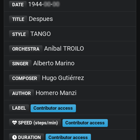
1944-
00
-
00
DATE
Despues
TITLE
TANGO
STYLE
Aníbal TROILO
ORCHESTRA
Alberto Marino
SINGER
Hugo Gutiérrez
COMPOSER
Homero Manzi
AUTHOR
LABEL
Contributor access
SPEED (steps/min)
Contributor access
DURATION
Contributor access