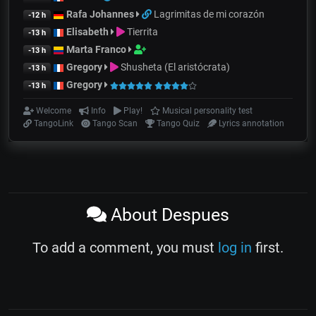
Rafa Johannes
Lagrimitas de mi corazón
-12 h
Elisabeth
Tierrita
-13 h
Marta Franco
-13 h
Gregory
Shusheta (El aristócrata)
-13 h
Gregory
-13 h
Welcome
Info
Play!
Musical personality test
TangoLink
Tango Scan
Tango Quiz
Lyrics annotation
About Despues
To add a comment, you must
log in
first.