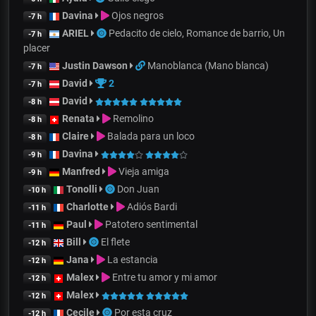
Davina
Ojos negros
-7 h
ARIEL
Pedacito de cielo, Romance de barrio, Un
-7 h
placer
Justin Dawson
Manoblanca (Mano blanca)
-7 h
David
2
-7 h
David
-8 h
Renata
Remolino
-8 h
Claire
Balada para un loco
-8 h
Davina
-9 h
Manfred
Vieja amiga
-9 h
Tonolli
Don Juan
-10 h
Charlotte
Adiós Bardi
-11 h
Paul
Patotero sentimental
-11 h
Bill
El flete
-12 h
Jana
La estancia
-12 h
Malex
Entre tu amor y mi amor
-12 h
Malex
-12 h
Cecile
Por esta cruz
-12 h