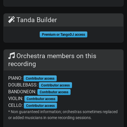
Tanda Builder
Premium or TangoDJ access
Orchestra members on this
recording
PIANO:
Contributor access
DOUBLEBASS:
Contributor access
BANDONEON:
Contributor access
VIOLIN:
Contributor access
CELLO:
Contributor access
* Non guaranteed information; orchestras sometimes replaced
or added musicians in some recording sessions.