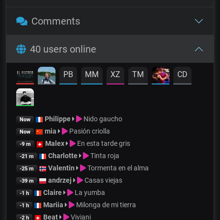
Comments
40 users online
PB
MM
XZ
TM
CD
Philippe
Nido gaucho
Now
mia
Pasión criolla
Now
Malex
En esta tarde gris
-9 m
Charlotte
Tinta roja
-21 m
Valentin
Tormenta en el alma
-25 m
andrzej
Casas viejas
-39 m
Claire
La yumba
-1 h
Mariia
Milonga de mi tierra
-1 h
Beat
Viviani
-2 h