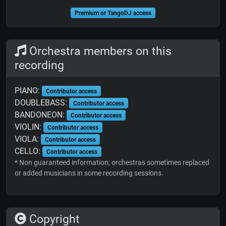
Premium or TangoDJ access
Orchestra members on this
recording
PIANO:
Contributor access
DOUBLEBASS:
Contributor access
BANDONEON:
Contributor access
VIOLIN:
Contributor access
VIOLA:
Contributor access
CELLO:
Contributor access
* Non guaranteed information; orchestras sometimes replaced
or added musicians in some recording sessions.
Copyright