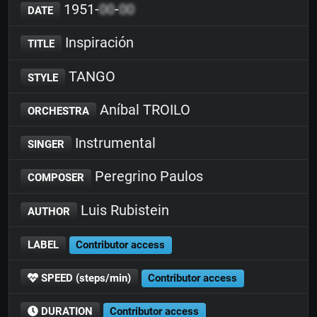
1951-
00
-
00
DATE
Inspiración
TITLE
TANGO
STYLE
Aníbal TROILO
ORCHESTRA
Instrumental
SINGER
Peregrino Paulos
COMPOSER
Luis Rubistein
AUTHOR
LABEL
Contributor access
SPEED (steps/min)
Contributor access
DURATION
Contributor access