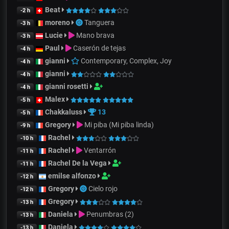
Beat
-2 h
moreno
Tanguera
-3 h
Lucie
Mano brava
-3 h
Paul
Caserón de tejas
-4 h
gianni
Contemporary, Complex, Joy
-4 h
gianni
-4 h
gianni rosetti
-4 h
Malex
-5 h
Chakkaluss
13
-5 h
Gregory
Mi piba (Mi piba linda)
-9 h
Rachel
-10 h
Rachel
Ventarrón
-11 h
Rachel De la Vega
-11 h
emilse alfonzo
-12 h
Gregory
Cielo rojo
-12 h
Gregory
-13 h
Daniela
Penumbras (2)
-13 h
Daniela
-13 h