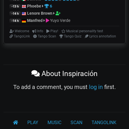
Phoebe
6
-13 h
Lenore Brown
-14 h
Manfred
Yuyo Verde
-14 h
Welcome
Info
Play!
Musical personality test
TangoLink
Tango Scan
Tango Quiz
Lyrics annotation
About Inspiración
To add a comment, you must
log in
first.
PLAY
MUSIC
SCAN
TANGOLINK