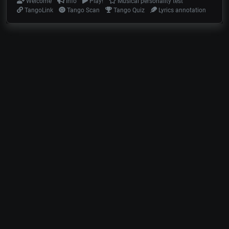
Welcome
Info
Play!
Musical personality test
TangoLink
Tango Scan
Tango Quiz
Lyrics annotation