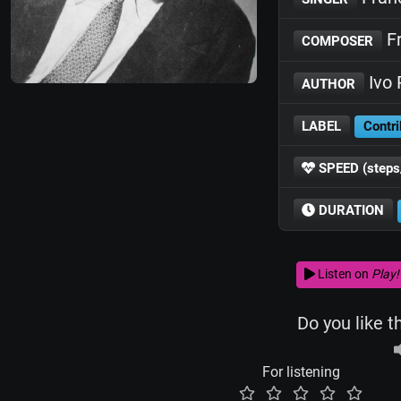
Fr
COMPOSER
Ivo 
AUTHOR
LABEL
Contri
SPEED (steps
DURATION
Listen on
Play!
Do you like t
For listening