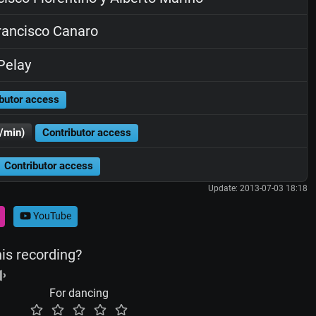
ancisco Canaro
Pelay
butor access
/min)
Contributor access
Contributor access
Update: 2013-07-03 18:18
YouTube
his recording?
For dancing