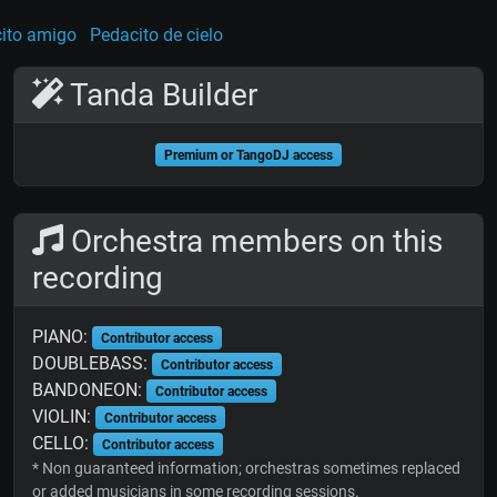
cito amigo
Pedacito de cielo
Tanda Builder
Premium or TangoDJ access
Orchestra members on this
recording
PIANO:
Contributor access
DOUBLEBASS:
Contributor access
BANDONEON:
Contributor access
VIOLIN:
Contributor access
CELLO:
Contributor access
* Non guaranteed information; orchestras sometimes replaced
or added musicians in some recording sessions.