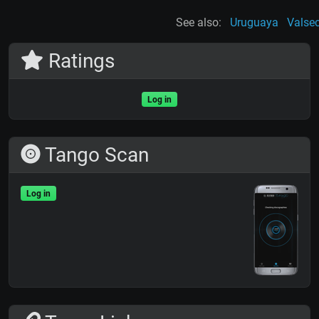
See also:
Uruguaya
Valse
Ratings
Log in
Tango Scan
Log in