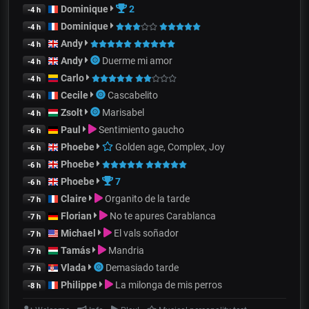
Dominique
2
-4 h
Dominique
-4 h
Andy
-4 h
Andy
Duerme mi amor
-4 h
Carlo
-4 h
Cecile
Cascabelito
-4 h
Zsolt
Marisabel
-4 h
Paul
Sentimiento gaucho
-6 h
Phoebe
Golden age, Complex, Joy
-6 h
Phoebe
-6 h
Phoebe
7
-6 h
Claire
Organito de la tarde
-7 h
Florian
No te apures Carablanca
-7 h
Michael
El vals soñador
-7 h
Tamás
Mandria
-7 h
Vlada
Demasiado tarde
-7 h
Philippe
La milonga de mis perros
-8 h