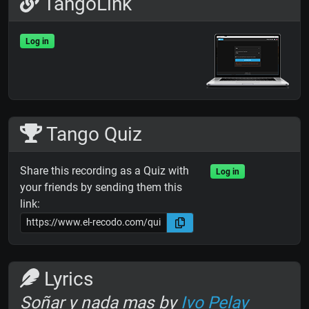
TangoLink
Log in
Tango Quiz
Share this recording as a Quiz with
Log in
your friends by sending them this
link:
Lyrics
Soñar y nada mas by
Ivo Pelay