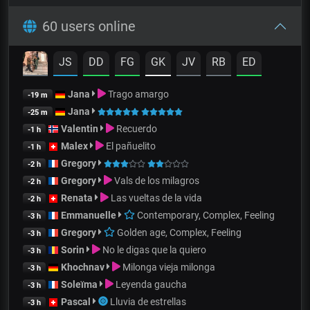
60 users online
JS
DD
FG
GK
JV
RB
ED
Jana
Trago amargo
-19 m
Jana
-25 m
Valentin
Recuerdo
-1 h
Malex
El pañuelito
-1 h
Gregory
-2 h
Gregory
Vals de los milagros
-2 h
Renata
Las vueltas de la vida
-2 h
Emmanuelle
Contemporary, Complex, Feeling
-3 h
Gregory
Golden age, Complex, Feeling
-3 h
Sorin
No le digas que la quiero
-3 h
Khochnav
Milonga vieja milonga
-3 h
Soleïma
Leyenda gaucha
-3 h
Pascal
Lluvia de estrellas
-3 h