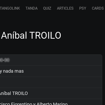
TANGOLINK
TANDA
QUIZ
ARTICLES
PSY
CARDS
 Aníbal TROILO
00
-
00
y nada mas
níbal TROILO
isco Fiorentino y Alberto Marino