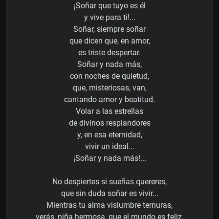
¡Soñar que tuyo es él
y vive para ti!...
Soñar, siempre soñar
que dicen que, en amor,
es triste despertar.
Soñar y nada más,
con noches de quietud,
que, misteriosas, van,
cantando amor y beatitud.
Volar a las estrellas
de divinos resplandores
y, en esa eternidad,
vivir un ideal...
¡Soñar y nada más!...
No despiertes si sueñas quereres,
que sin duda soñar es vivir...
Mientras tu alma vislumbre ternuras,
verás, niña hermosa, que el mundo es feliz.