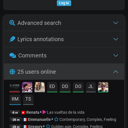
Log in
Advanced search
Lyrics annotations
Comments
25 users online
ED
DD
DO
JL
RM
TS
Renata
Las vueltas de la vida
-8 m
Emmanuelle
Contemporary, Complex, Feeling
-28 m
Gregory
Golden age, Complex, Feeling
-28 m