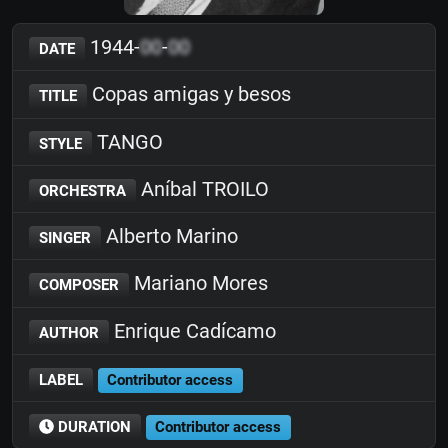
1944-
00
-
00
DATE
Copas amigas y besos
TITLE
TANGO
STYLE
Aníbal TROILO
ORCHESTRA
Alberto Marino
SINGER
Mariano Mores
COMPOSER
Enrique Cadícamo
AUTHOR
LABEL
Contributor access
DURATION
Contributor access