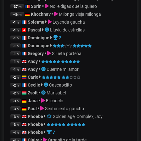
Sorin
No le digas que la quiero
-37 m
Khochnav
Milonga vieja milonga
-46 m
Soleïma
Leyenda gaucha
-1 h
Pascal
Lluvia de estrellas
-1 h
Dominique
2
-1 h
Dominique
-1 h
Gregory
Silueta porteña
-1 h
Andy
-1 h
Andy
Duerme mi amor
-1 h
Carlo
-2 h
Cecile
Cascabelito
-2 h
Zsolt
Marisabel
-2 h
Jana
El choclo
-3 h
Paul
Sentimiento gaucho
-3 h
Phoebe
Golden age, Complex, Joy
-3 h
Phoebe
-3 h
Phoebe
7
-4 h
Claire
Organito de la tarde
-4 h