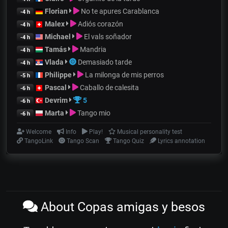
Florian
No te apures Carablanca
-4 h
Malex
Adiós corazón
-4 h
Michael
El vals soñador
-4 h
Tamás
Mandria
-4 h
Vlada
Demasiado tarde
-4 h
Philippe
La milonga de mis perros
-5 h
Pascal
Caballo de calesita
-6 h
Devrim
5
-6 h
Marta
Tango mio
-6 h
Welcome
Info
Play!
Musical personality test
TangoLink
Tango Scan
Tango Quiz
Lyrics annotation
About Copas amigas y besos