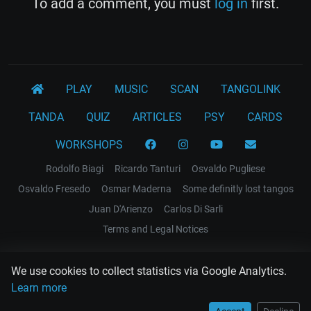
To add a comment, you must
log in
first.
PLAY
MUSIC
SCAN
TANGOLINK
TANDA
QUIZ
ARTICLES
PSY
CARDS
WORKSHOPS
Rodolfo Biagi
Ricardo Tanturi
Osvaldo Pugliese
Osvaldo Fresedo
Osmar Maderna
Some definitly lost tangos
Juan D'Arienzo
Carlos Di Sarli
Terms and Legal Notices
EL RECODO TANGO
We use cookies to collect statistics via Google Analytics.
Design Web: Gregory DIAZ
Learn more