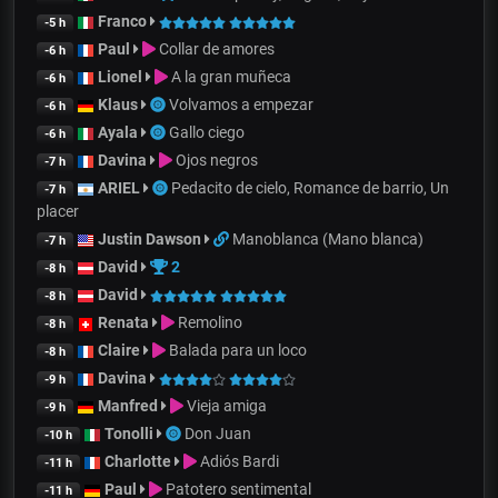
Franco
-5 h
Paul
Collar de amores
-6 h
Lionel
A la gran muñeca
-6 h
Klaus
Volvamos a empezar
-6 h
Ayala
Gallo ciego
-6 h
Davina
Ojos negros
-7 h
ARIEL
Pedacito de cielo, Romance de barrio, Un
-7 h
placer
Justin Dawson
Manoblanca (Mano blanca)
-7 h
David
2
-8 h
David
-8 h
Renata
Remolino
-8 h
Claire
Balada para un loco
-8 h
Davina
-9 h
Manfred
Vieja amiga
-9 h
Tonolli
Don Juan
-10 h
Charlotte
Adiós Bardi
-11 h
Paul
Patotero sentimental
-11 h