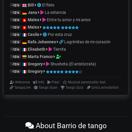
Bill
El flete
-12 h
Jana
La estancia
-12 h
Malex
Entre tu amor y mi amor
-12 h
Malex
-12 h
Cecile
Por esta cruz
-12 h
Rafa Johannes
Lagrimitas de mi corazón
-12 h
Elisabeth
Tierrita
-13 h
Marta Franco
-13 h
Gregory
Shusheta (El aristócrata)
-13 h
Gregory
-13 h
Welcome
Info
Play!
Musical personality test
TangoLink
Tango Scan
Tango Quiz
Lyrics annotation
About Barrio de tango