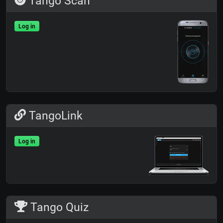
Tango Scan
Log in
TangoLink
Log in
Tango Quiz