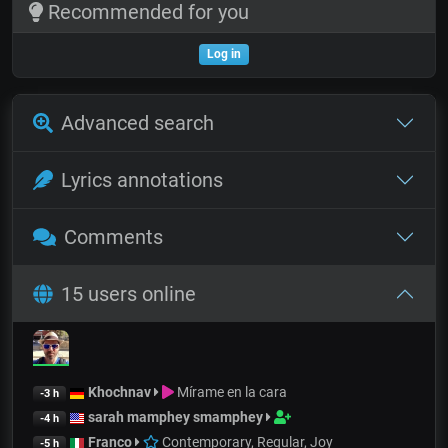
Recommended for you
Log in
Advanced search
Lyrics annotations
Comments
15 users online
Khochnav
Mírame en la cara
-3 h
sarah mamphey smamphey
-4 h
Franco
Contemporary, Regular, Joy
-5 h