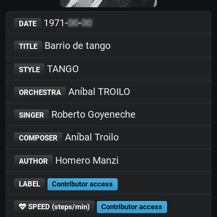
1971-
00
-
00
DATE
Barrio de tango
TITLE
TANGO
STYLE
Aníbal TROILO
ORCHESTRA
Roberto Goyeneche
SINGER
Aníbal Troilo
COMPOSER
Homero Manzi
AUTHOR
LABEL
Contributor access
SPEED (steps/min)
Contributor access