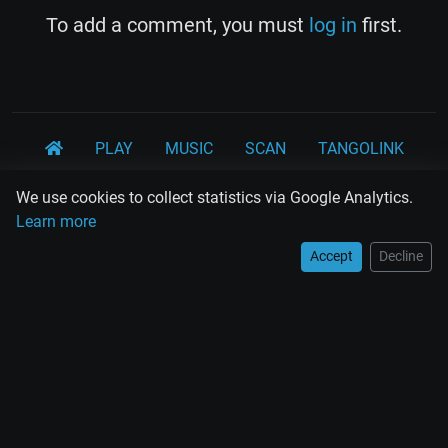
To add a comment, you must
log in
first.
PLAY
MUSIC
SCAN
TANGOLINK
TANDA
QUIZ
ARTICLES
PSY
CARDS
We use cookies to collect statistics via Google Analytics.
Learn more
WORKSHOPS
Accept
Decline
Rodolfo Biagi
Ricardo Tanturi
Osvaldo Pugliese
Osvaldo Fresedo
Osmar Maderna
Some definitly lost tangos
Juan D'Arienzo
Carlos Di Sarli
Terms and Legal Notices
EL RECODO TANGO
Design Web: Gregory DIAZ