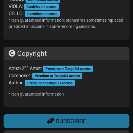
VIOLA:
Contributor access
CELLO:
Contributor access
* Non guaranteed information; orchestras sometimes replaced
or added musicians in some recording sessions.
Copyright
nd
Artist/2
Artist:
Premium or TangoDJ access
Composer:
Premium or TangoDJ access
Author:
Premium or TangoDJ access
* Non guaranteed information
SUBSCRIBE