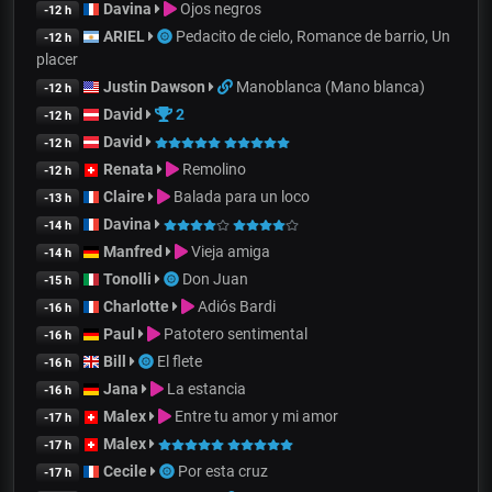
Davina
Ojos negros
-12 h
ARIEL
Pedacito de cielo, Romance de barrio, Un
-12 h
placer
Justin Dawson
Manoblanca (Mano blanca)
-12 h
David
2
-12 h
David
-12 h
Renata
Remolino
-12 h
Claire
Balada para un loco
-13 h
Davina
-14 h
Manfred
Vieja amiga
-14 h
Tonolli
Don Juan
-15 h
Charlotte
Adiós Bardi
-16 h
Paul
Patotero sentimental
-16 h
Bill
El flete
-16 h
Jana
La estancia
-16 h
Malex
Entre tu amor y mi amor
-17 h
Malex
-17 h
Cecile
Por esta cruz
-17 h