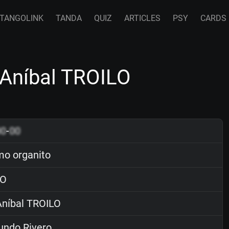
TANGOLINK
TANDA
QUIZ
ARTICLES
PSY
CARDS
 Aníbal TROILO
00
-
00
imo organito
O
níbal TROILO
ndo Rivero