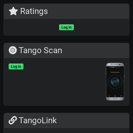
Ratings
Log in
Tango Scan
Log in
TangoLink