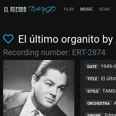
PLAY
MUSIC
SCAN
El último organito by
Recording number: ERT-2874
1949-
DATE
El últ
TITLE
TANG
STYLE
A
ORCHESTRA
Edmu
SINGER