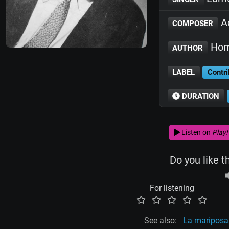
A
COMPOSER
Hom
AUTHOR
LABEL
Contri
DURATION
Listen on
Play!
Do you like t
For listening
See also:
La mariposa