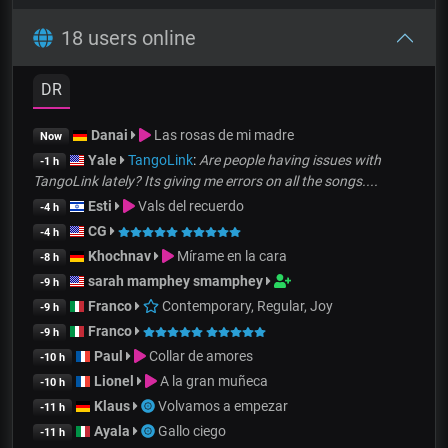
18 users online
DR
Danai
Las rosas de mi madre
Now
Yale
TangoLink
:
Are people having issues with
-1 h
TangoLink lately? Its giving me errors on all the songs....
Esti
Vals del recuerdo
-4 h
CG
-4 h
Khochnav
Mírame en la cara
-8 h
sarah mamphey smamphey
-9 h
Franco
Contemporary, Regular, Joy
-9 h
Franco
-9 h
Paul
Collar de amores
-10 h
Lionel
A la gran muñeca
-10 h
Klaus
Volvamos a empezar
-11 h
Ayala
Gallo ciego
-11 h