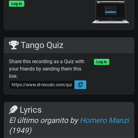
Log in
Tango Quiz
Share this recording as a Quiz with
Log in
your friends by sending them this
link:
Lyrics
El último organito by
Homero Manzi
(1949)