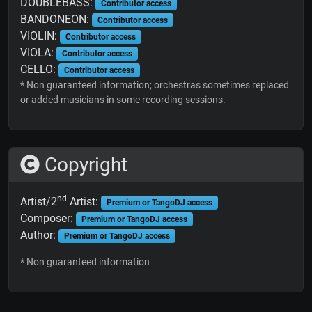
DOUBLEBASS:
Contributor access
BANDONEON:
Contributor access
VIOLIN:
Contributor access
VIOLA:
Contributor access
CELLO:
Contributor access
* Non guaranteed information; orchestras sometimes replaced
or added musicians in some recording sessions.
Copyright
nd
Artist/2
Artist:
Premium or TangoDJ access
Composer:
Premium or TangoDJ access
Author:
Premium or TangoDJ access
* Non guaranteed information