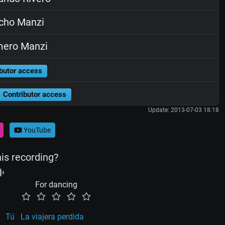
cho Manzi
ero Manzi
butor access
Contributor access
Update: 2013-07-03 18:18
YouTube
his recording?
For dancing
Tú
La viajera perdida