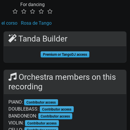
For dancing
 el corso
Rosa de Tango
Tanda Builder
Premium or TangoDJ access
Orchestra members on this
recording
PIANO:
Contributor access
DOUBLEBASS:
Contributor access
BANDONEON:
Contributor access
VIOLIN:
Contributor access
CELLO: