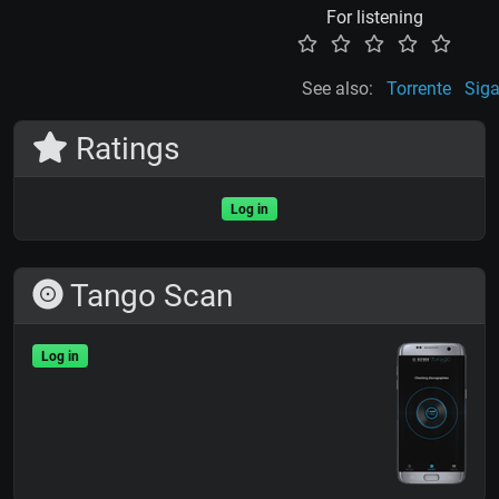
For listening
See also:
Torrente
Siga
Ratings
Log in
Tango Scan
Log in