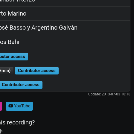
rto Marino
sé Basso y Argentino Galván
os Bahr
butor access
/min)
Contributor access
Contributor access
Update: 2013-07-03 18:18
YouTube
his recording?