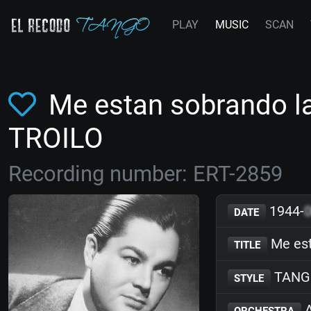
PLAY
MUSIC
SCAN
Me estan sobrando la
TROILO
Recording number: ERT-2859
1944-
DATE
Me est
TITLE
TANG
STYLE
A
ORCHESTRA