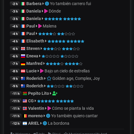
Barbera
Yo también carrero fui
-2 h
Daniela
Dónde
-3 h
Daniela
-3 h
Paul
Malena
-4 h
Paul
-4 h
Elisabeth
-4 h
Steven
-6 h
Елена
-6 h
Manfred
-7 h
Lucie
Bajo un cielo de estrellas
-8 h
Roderich
Golden age, Complex, Joy
-9 h
Roderich
-9 h
Pepito Lito
-11 h
CG
-11 h
Valentin
Cómo se pianta la vida
-11 h
moreno
Yo también quiero cantar
-11 h
ARIEL
La bordona
-12 h