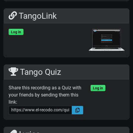
TangoLink
Log in
Tango Quiz
Share this recording as a Quiz with
Log in
your friends by sending them this
link: