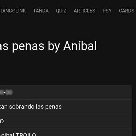
TANGOLINK
TANDA
QUIZ
ARTICLES
PSY
CARDS
s penas by Aníbal
00
-
00
an sobrando las penas
O
níbal TROILO