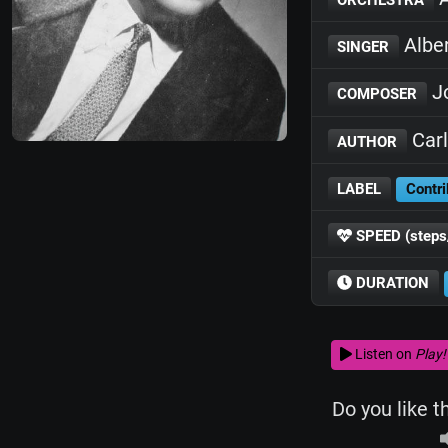
Albe
SINGER
Jo
COMPOSER
Carl
AUTHOR
LABEL
Contri
SPEED (steps
DURATION
Listen on
Play!
Do you like t