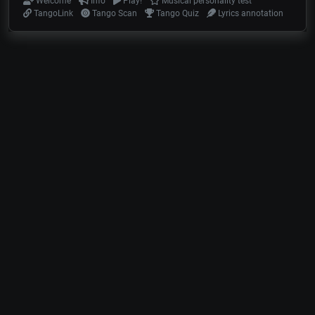
Welcome
Info
Play!
Musical personality test
TangoLink
Tango Scan
Tango Quiz
Lyrics annotation