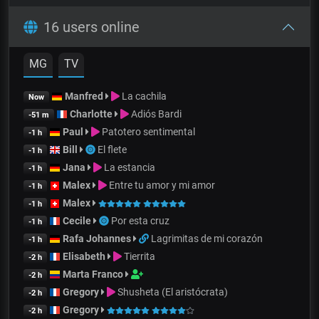
16 users online
MG
TV
Manfred
La cachila
Now
Charlotte
Adiós Bardi
-51 m
Paul
Patotero sentimental
-1 h
Bill
El flete
-1 h
Jana
La estancia
-1 h
Malex
Entre tu amor y mi amor
-1 h
Malex
-1 h
Cecile
Por esta cruz
-1 h
Rafa Johannes
Lagrimitas de mi corazón
-1 h
Elisabeth
Tierrita
-2 h
Marta Franco
-2 h
Gregory
Shusheta (El aristócrata)
-2 h
Gregory
-2 h