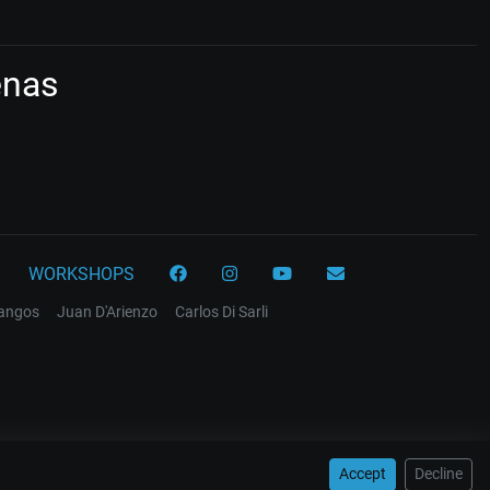
enas
WORKSHOPS
tangos
Juan D'Arienzo
Carlos Di Sarli
Accept
Decline