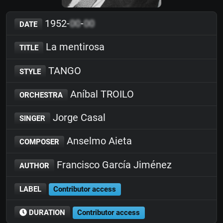
1952-
00
-
00
DATE
La mentirosa
TITLE
TANGO
STYLE
Aníbal TROILO
ORCHESTRA
Jorge Casal
SINGER
Anselmo Aieta
COMPOSER
Francisco García Jiménez
AUTHOR
LABEL
Contributor access
DURATION
Contributor access