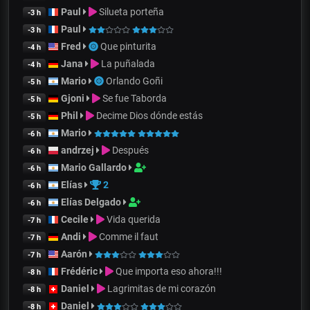
Paul
Silueta porteña
-3 h
Paul
-3 h
Fred
Que pinturita
-4 h
Jana
La puñalada
-4 h
Mario
Orlando Goñi
-5 h
Gjoni
Se fue Taborda
-5 h
Phil
Decime Dios dónde estás
-5 h
Mario
-6 h
andrzej
Después
-6 h
Mario Gallardo
-6 h
Elías
2
-6 h
Elías Delgado
-6 h
Cecile
Vida querida
-7 h
Andi
Comme il faut
-7 h
Aarón
-7 h
Frédéric
Que importa eso ahora!!!
-8 h
Daniel
Lagrimitas de mi corazón
-8 h
Daniel
-8 h