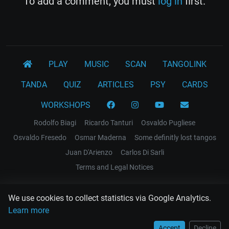
To add a comment, you must
log in
first.
PLAY
MUSIC
SCAN
TANGOLINK
TANDA
QUIZ
ARTICLES
PSY
CARDS
WORKSHOPS
Rodolfo Biagi
Ricardo Tanturi
Osvaldo Pugliese
Osvaldo Fresedo
Osmar Maderna
Some definitly lost tangos
Juan D'Arienzo
Carlos Di Sarli
Terms and Legal Notices
EL RECODO TANGO
We use cookies to collect statistics via Google Analytics.
Design Web: Gregory DIAZ
Learn more
Accept
Decline