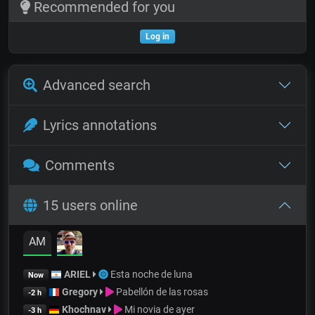
Recommended for you
Log in
Advanced search
Lyrics annotations
Comments
15 users online
AM
ARIEL
Esta noche de luna
Now
Gregory
Pabellón de las rosas
-2 h
Khochnav
Mi novia de ayer
-3 h