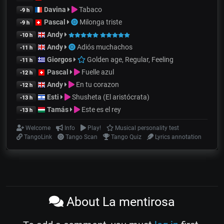
Davina
Tabaco
-9 h
Pascal
Milonga triste
-9 h
Andy
-10 h
Andy
Adiós muchachos
-11 h
Giorgos
Golden age, Regular, Feeling
-11 h
Pascal
Fuelle azul
-12 h
Andy
En tu corazon
-12 h
Esti
Shusheta (El aristócrata)
-13 h
Tamás
Este es el rey
-13 h
Welcome
Info
Play!
Musical personality test
TangoLink
Tango Scan
Tango Quiz
Lyrics annotation
About La mentirosa