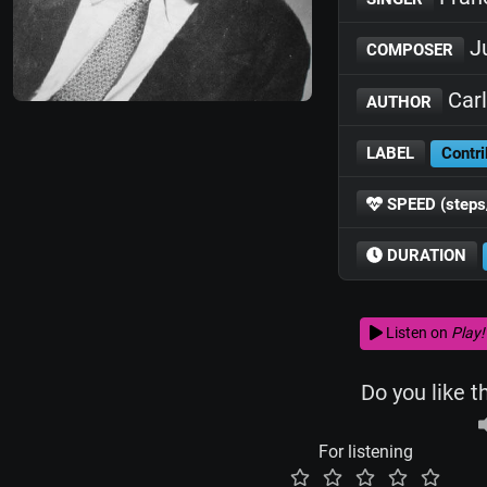
Ju
COMPOSER
Carl
AUTHOR
LABEL
Contri
SPEED (steps
DURATION
Listen on
Play!
Do you like t
For listening