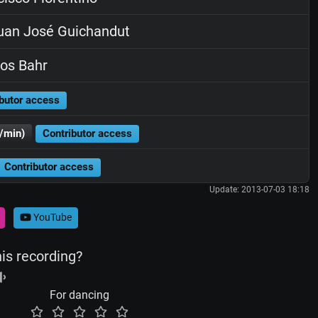
an José Guichandut
os Bahr
butor access
/min)
Contributor access
Contributor access
Update: 2013-07-03 18:18
YouTube
his recording?
For dancing