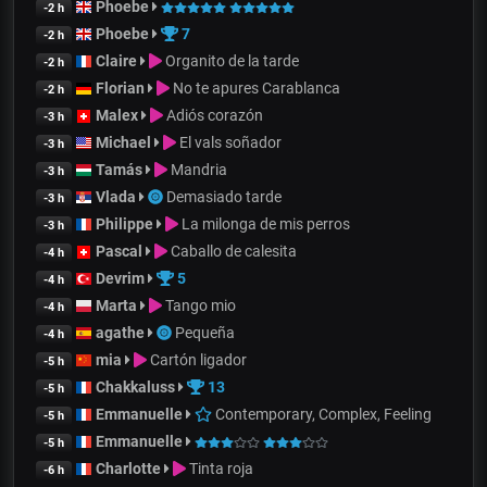
Phoebe
-2 h
Phoebe
7
-2 h
Claire
Organito de la tarde
-2 h
Florian
No te apures Carablanca
-2 h
Malex
Adiós corazón
-3 h
Michael
El vals soñador
-3 h
Tamás
Mandria
-3 h
Vlada
Demasiado tarde
-3 h
Philippe
La milonga de mis perros
-3 h
Pascal
Caballo de calesita
-4 h
Devrim
5
-4 h
Marta
Tango mio
-4 h
agathe
Pequeña
-4 h
mia
Cartón ligador
-5 h
Chakkaluss
13
-5 h
Emmanuelle
Contemporary, Complex, Feeling
-5 h
Emmanuelle
-5 h
Charlotte
Tinta roja
-6 h