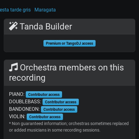
esta tarde gris
Maragata
Tanda Builder
Premium or TangoDJ access
Orchestra members on this
recording
PIANO:
Contributor access
DOUBLEBASS:
Contributor access
BANDONEON:
Contributor access
VIOLIN:
Contributor access
* Non guaranteed information; orchestras sometimes replaced
or added musicians in some recording sessions.