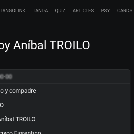
TANGOLINK
TANDA
QUIZ
ARTICLES
PSY
CARDS
by Aníbal TROILO
00
-
00
lo y compadre
O
níbal TROILO
isco Fiorentino