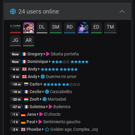
24 users online
DL
SM
RD
ED
TM
JG
AR
Gregory
Silueta porteña
Now
Dominique
Now
Andy
-6 m
Andy
Duerme mi amor
-8 m
Carlo
-18 m
Cecile
Cascabelito
-18 m
Zsolt
Marisabel
-20 m
Soleïma
Bailemos
-57 m
Jana
El choclo
-1 h
Paul
Sentimiento gaucho
-1 h
Phoebe
Golden age, Complex, Joy
-2 h