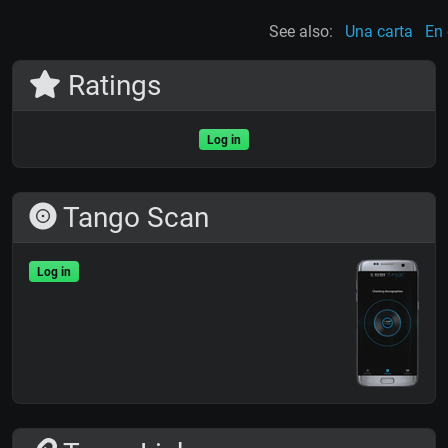
See also:
Una carta
En 
Ratings
Log in
Tango Scan
Log in