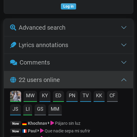
Log in
Advanced search
Lyrics annotations
Comments
22 users online
MW
KY
ED
PN
TV
KK
CF
JS
LI
GS
MM
Khochnav
Pájaro sin luz
Now
Paul
Que nadie sepa mi sufrir
Now