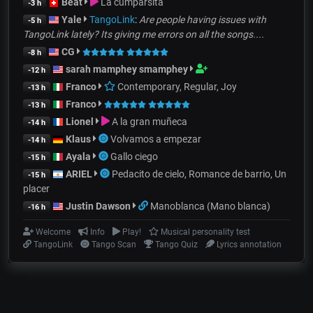
Beat
La cumparsita
-3 h
Yale
TangoLink
:
Are people having issues with
-5 h
TangoLink lately? Its giving me errors on all the songs....
CG
-8 h
sarah mamphey smamphey
-12 h
Franco
Contemporary, Regular, Joy
-13 h
Franco
-13 h
Lionel
A la gran muñeca
-14 h
Klaus
Volvamos a empezar
-14 h
Ayala
Gallo ciego
-15 h
ARIEL
Pedacito de cielo, Romance de barrio, Un
-15 h
placer
Justin Dawson
Manoblanca (Mano blanca)
-16 h
Welcome
Info
Play!
Musical personality test
TangoLink
Tango Scan
Tango Quiz
Lyrics annotation