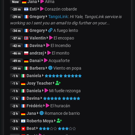
Jana
Alma
Now
Esti
Corazón cobarde
-20 m
Gregory
TangoLink
:
Hi Yale, TangoLink service is
-29 m
working so I sent you an email to dig further on your...
Gregory
A fuego lento
-34 m
Valentin
El encopao
-37 m
Davina
El Incendio
-42 m
andrzej
El monito
-46 m
Danai
Acquaforte
-49 m
Barbera
Viento en popa
-59 m
Daniela
-1 h
Josy Teacher
-1 h
Daniela
Mi fuelle rezonga
-1 h
Davina
-1 h
Frédéric
El huracán
-2 h
Jana
Romance de barrio
-2 h
Roberto Moya
-3 h
Beat
-3 h