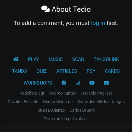
About Tedio
To add a comment, you must
log in
first.
PLAY
MUSIC
SCAN
TANGOLINK
TANDA
QUIZ
ARTICLES
PSY
CARDS
WORKSHOPS
Rodolfo Biagi
Ricardo Tanturi
Osvaldo Pugliese
Osvaldo Fresedo
Osmar Maderna
Some definitly lost tangos
Juan D'Arienzo
Carlos Di Sarli
Terms and Legal Notices