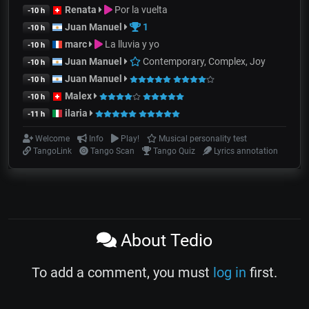
Renata
Por la vuelta
-10 h
Juan Manuel
1
-10 h
marc
La lluvia y yo
-10 h
Juan Manuel
Contemporary, Complex, Joy
-10 h
Juan Manuel
-10 h
Malex
-10 h
ilaria
-11 h
Welcome
Info
Play!
Musical personality test
TangoLink
Tango Scan
Tango Quiz
Lyrics annotation
About Tedio
To add a comment, you must
log in
first.