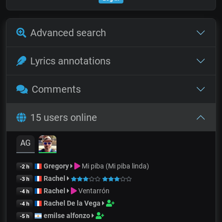
Advanced search
Lyrics annotations
Comments
15 users online
AG
Gregory
Mi piba (Mi piba linda)
-2 h
Rachel
-3 h
Rachel
Ventarrón
-4 h
Rachel De la Vega
-4 h
emilse alfonzo
-5 h