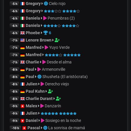
Gregory
Cielo rojo
-5 h
Gregory
-6 h
Daniela
Penumbras (2)
-6 h
Daniela
-6 h
Phoebe
6
-6 h
Lenore Brown
-7 h
Manfred
Yuyo Verde
-7 h
Manfred
-7 h
Charlie
Desde el alma
-7 h
Paul
Armenonville
-8 h
Paul
Shusheta (El aristócrata)
-8 h
Julien
Derecho viejo
-8 h
Paul Kuhn
-8 h
Charlie Durant
-8 h
Malex
Danzarín
-9 h
Julien
-9 h
Daniel
Sosiego en la noche
-9 h
Pascal
La sonrisa de mamá
-10 h