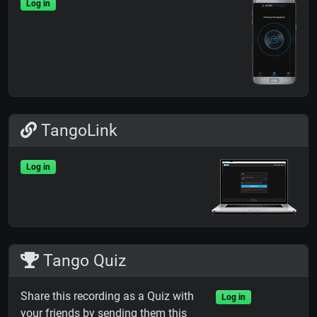
Log in
TangoLink
Log in
Tango Quiz
Share this recording as a Quiz with
Log in
your friends by sending them this