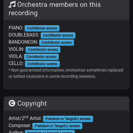
Orchestra members on this
recording
PIANO:
Contributor access
DOUBLEBASS:
Contributor access
BANDONEON:
Contributor access
VIOLIN:
Contributor access
VIOLA:
Contributor access
CELLO:
Contributor access
* Non guaranteed information; orchestras sometimes replaced
or added musicians in some recording sessions.
Copyright
nd
Artist/2
Artist:
Premium or TangoDJ access
Composer:
Premium or TangoDJ access
Author: