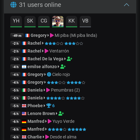
31 users online
YH
SK
CG
KK
VB
Gregory
Mi piba (Mi piba linda)
-49 m
Rachel
-2 h
Rachel
Ventarrón
-2 h
Rachel De la Vega
-2 h
emilse alfonzo
-4 h
Gregory
Cielo rojo
-4 h
Gregory
-4 h
Daniela
Penumbras (2)
-5 h
Daniela
-5 h
Phoebe
6
-5 h
Lenore Brown
-6 h
Manfred
Yuyo Verde
-6 h
Manfred
-6 h
Charlie
Desde el alma
-6 h