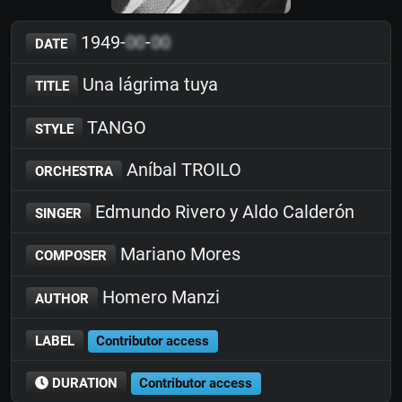
1949-
00
-
00
DATE
Una lágrima tuya
TITLE
TANGO
STYLE
Aníbal TROILO
ORCHESTRA
Edmundo Rivero y Aldo Calderón
SINGER
Mariano Mores
COMPOSER
Homero Manzi
AUTHOR
LABEL
Contributor access
DURATION
Contributor access