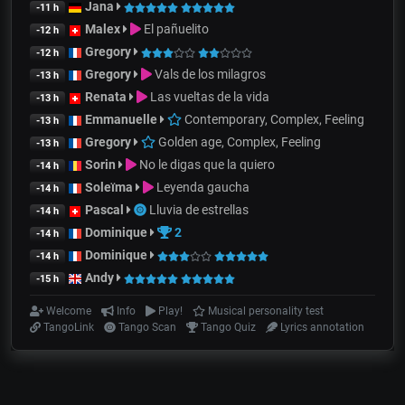
Jana
-11 h
Malex
El pañuelito
-12 h
Gregory
-12 h
Gregory
Vals de los milagros
-13 h
Renata
Las vueltas de la vida
-13 h
Emmanuelle
Contemporary, Complex, Feeling
-13 h
Gregory
Golden age, Complex, Feeling
-13 h
Sorin
No le digas que la quiero
-14 h
Soleïma
Leyenda gaucha
-14 h
Pascal
Lluvia de estrellas
-14 h
Dominique
2
-14 h
Dominique
-14 h
Andy
-15 h
Welcome
Info
Play!
Musical personality test
TangoLink
Tango Scan
Tango Quiz
Lyrics annotation