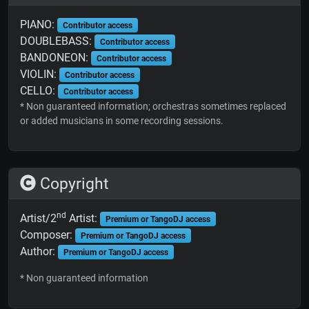
PIANO:
Contributor access
DOUBLEBASS:
Contributor access
BANDONEON:
Contributor access
VIOLIN:
Contributor access
CELLO:
Contributor access
* Non guaranteed information; orchestras sometimes replaced
or added musicians in some recording sessions.
Copyright
nd
Artist/2
Artist:
Premium or TangoDJ access
Composer:
Premium or TangoDJ access
Author:
Premium or TangoDJ access
* Non guaranteed information