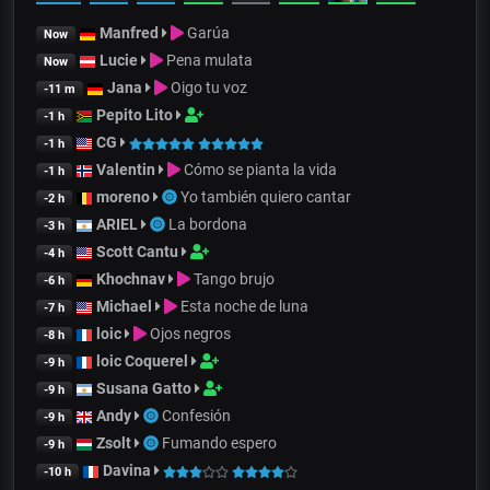
Manfred
Garúa
Now
Lucie
Pena mulata
Now
Jana
Oigo tu voz
-11 m
Pepito Lito
-1 h
CG
-1 h
Valentin
Cómo se pianta la vida
-1 h
moreno
Yo también quiero cantar
-2 h
ARIEL
La bordona
-3 h
Scott Cantu
-4 h
Khochnav
Tango brujo
-6 h
Michael
Esta noche de luna
-7 h
loic
Ojos negros
-8 h
loic Coquerel
-9 h
Susana Gatto
-9 h
Andy
Confesión
-9 h
Zsolt
Fumando espero
-9 h
Davina
-10 h