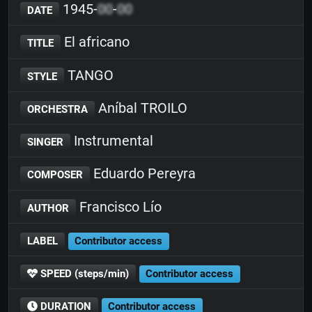
1945-
00
-
00
DATE
El africano
TITLE
TANGO
STYLE
Aníbal TROILO
ORCHESTRA
Instrumental
SINGER
Eduardo Pereyra
COMPOSER
Francisco Lío
AUTHOR
LABEL
Contributor access
SPEED (steps/min)
Contributor access
DURATION
Contributor access