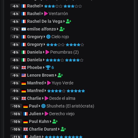
Rachel
-6 h
Rachel
Ventarrón
-6 h
Rachel De la Vega
-6 h
emilse alfonzo
-7 h
Gregory
Cielo rojo
-7 h
Gregory
-8 h
Daniela
Penumbras (2)
-8 h
Daniela
-8 h
Phoebe
6
-9 h
Lenore Brown
-9 h
Manfred
Yuyo Verde
-9 h
Manfred
-9 h
Charlie
Desde el alma
-9 h
Paul
Shusheta (El aristócrata)
-10 h
Julien
Derecho viejo
-10 h
Paul Kuhn
-10 h
Charlie Durant
-10 h
Julien
-11 h