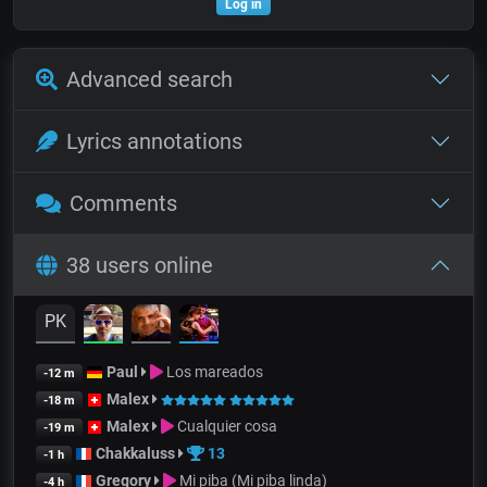
Log in
Advanced search
Lyrics annotations
Comments
38 users online
PK
Paul
Los mareados
-12 m
Malex
-18 m
Malex
Cualquier cosa
-19 m
Chakkaluss
13
-1 h
Gregory
Mi piba (Mi piba linda)
-4 h