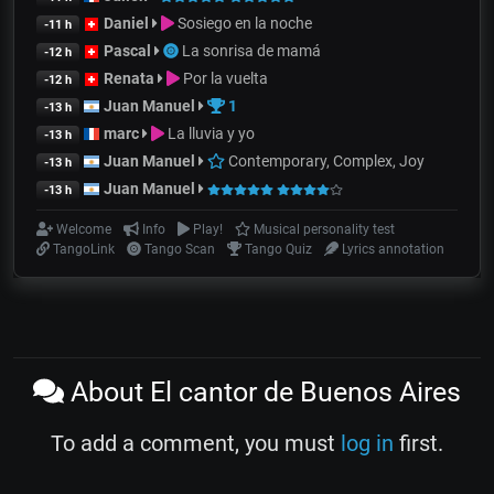
Daniel
Sosiego en la noche
-11 h
Pascal
La sonrisa de mamá
-12 h
Renata
Por la vuelta
-12 h
Juan Manuel
1
-13 h
marc
La lluvia y yo
-13 h
Juan Manuel
Contemporary, Complex, Joy
-13 h
Juan Manuel
-13 h
Welcome
Info
Play!
Musical personality test
TangoLink
Tango Scan
Tango Quiz
Lyrics annotation
About El cantor de Buenos Aires
To add a comment, you must
log in
first.