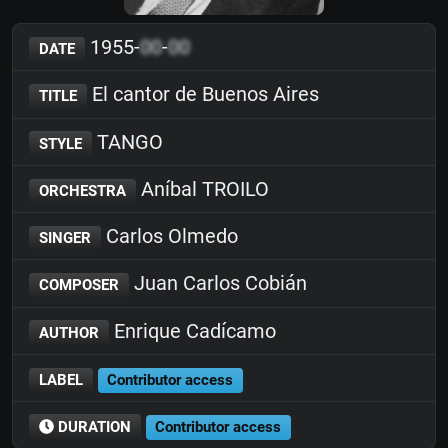
1955-
00
-
00
DATE
El cantor de Buenos Aires
TITLE
TANGO
STYLE
Aníbal TROILO
ORCHESTRA
Carlos Olmedo
SINGER
Juan Carlos Cobián
COMPOSER
Enrique Cadícamo
AUTHOR
LABEL
Contributor access
DURATION
Contributor access